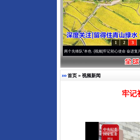
1
2
3
变雪域高原..
·[视频]
永葆“两个先锋队”本色
·[视频]
牢记初心使命 奋进复兴征程丨宝塔山
首页
»
视频新闻
牢记