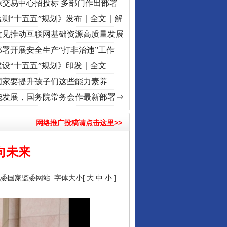
源交易中心招投标 多部门作出部署
测“十五五”规划》发布｜全文｜解
意见推动互联网基础资源高质量发展
署开展安全生产“打非治违”工作
设“十五五”规划》印发｜全文
国家要提升孩子们这些能力素养
 奋进复兴征程丨“转折之城”激荡..
·[视频]
牢记初心使命 奋进复兴征程丨红船起航处 潮起
能发展，国务院常务会作最新部署⇒
网络推广投稿请点击这里>>
向未来
纪委国家监委网站
字体大小[
大
中
小
]