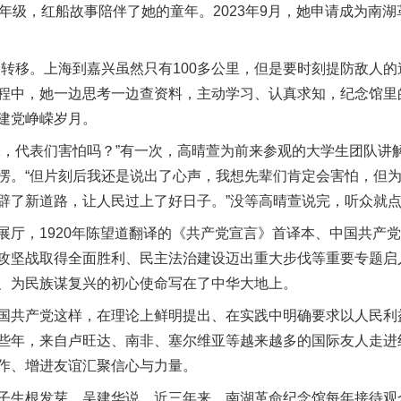
级，红船故事陪伴了她的童年。2023年9月，她申请成为南湖革
移。上海到嘉兴虽然只有100多公里，但是要时刻提防敌人的
程中，她一边思考一边查资料，主动学习、认真求知，纪念馆里
建党峥嵘岁月。
代表们害怕吗？”有一次，高晴萱为前来参观的大学生团队讲
愣。“但片刻后我还是说出了心声，我想先辈们肯定会害怕，但
辟了新道路，让人民过上了好日子。”没等高晴萱说完，听众就
，1920年陈望道翻译的《共产党宣言》首译本、中国共产党
攻坚战取得全面胜利、民主法治建设迈出重大步伐等重要专题启
、为民族谋复兴的初心使命写在了中华大地上。
共产党这样，在理论上鲜明提出、在实践中明确要求以人民利
些年，来自卢旺达、南非、塞尔维亚等越来越多的国际友人走进
作、增进友谊汇聚信心与力量。
根发芽。吴建华说，近三年来，南湖革命纪念馆每年接待观众达