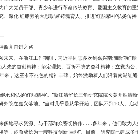
，成为广大党员干部、青少年进行革命传统教育、爱国主义教育的重
、深化‘红船旁的大思政课’铸魂育人、推进‘红船精神’弘扬传
—
神照亮奋进之路
来。在浙江工作期间，习近平同志多次到嘉兴南湖瞻仰红船，于
敢为人先的首创精神；坚定理想、百折不挠的奋斗精神；立党为公
多年来，这座永不褪色的精神丰碑，始终激励着人们沿着南湖红
承和弘扬‘红船精神’。”浙江清华长三角研究院院长黄开胜清晰记
研究院在嘉兴落地。“当时几乎是从零开始，团队不到10人、启
”
多地寻求资源、与干部群众密切协作……多年来，他们敢为人
楼等，逐渐成长为一艘科技创新“巨舰”。目前，研究院已建成多个