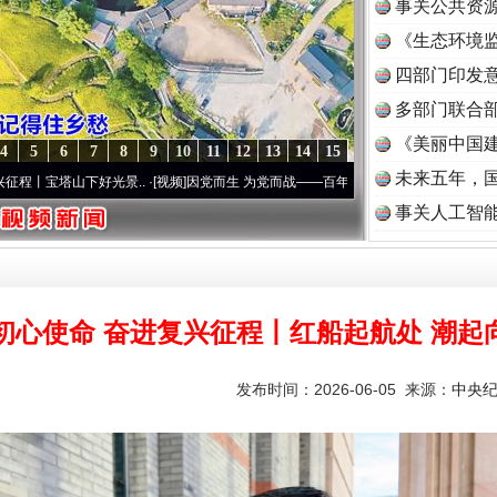
事关公共资
《生态环境监
读
四部门印发
多部门联合部
《美丽中国建
4
5
6
7
8
9
10
11
12
13
14
15
未来五年，
下好光景..
·[视频]
因党而生 为党而战——百年“纪”事⑧加强纪律..
·[视频]
牢记初心使命
事关人工智
初心使命 奋进复兴征程丨红船起航处 潮起
发布时间：2026-06-05 来源：
中央