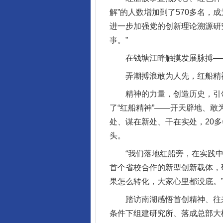
解”的人数增加到了570多名
进一步加强党的创新理论溯源研究
事。”
在钱塘江畔触摸发展脉搏—
弄潮搏浪敢为人先，红船精
精神的力量，创造历史，引领未
了“红船精神”——开天辟地、
处、谋在新处、干在实处，20
头。
“我们落地红船旁，在实践中继
首个省校合作的新型创新载体，
果怎么转化，大家心里都没底。
踏访南湖感悟首创精神、往来
条件下组建研究所、落成总部大