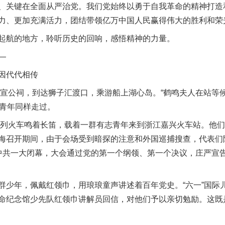
关键在全面从严治党。我们党始终以勇于自我革命的精神打造
力、更加充满活力，团结带领亿万中国人民赢得伟大的胜利和荣
航的地方，聆听历史的回响，感悟精神的力量。
—
因代代相传
宣公祠，到达狮子汇渡口，乘游船上湖心岛。“鹤鸣夫人在站等候，
的青年同样走过。
列火车鸣着长笛，载着一群有志青年来到浙江嘉兴火车站。他们
海召开期间，由于会场受到暗探的注意和外国巡捕搜查，代表们
中共一大闭幕，大会通过党的第一个纲领、第一个决议，庄严宣
年，佩戴红领巾，用琅琅童声讲述着百年党史。“六一”国际
命纪念馆少先队红领巾讲解员回信，对他们予以亲切勉励。这既