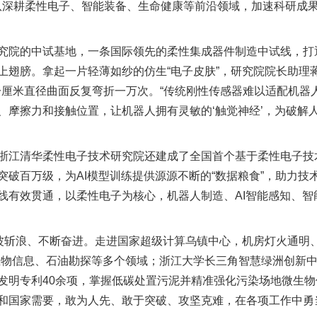
团队深耕柔性电子、智能装备、生命健康等前沿领域，加速科研成
院的中试基地，一条国际领先的柔性集成器件制造中试线，打
上翅膀。拿起一片轻薄如纱的仿生“电子皮肤”，研究院院长助理
配一厘米直径曲面反复弯折一万次。“传统刚性传感器难以适配机器
、摩擦力和接触位置，让机器人拥有灵敏的‘触觉神经’，为破解
江清华柔性电子技术研究院还建成了全国首个基于柔性电子技
破百万级，为AI模型训练提供源源不断的“数据粮食”，助力技
线有效贯通，以柔性电子为核心，机器人制造、AI智能感知、智
斩浪、不断奋进。走进国家超级计算乌镇中心，机房灯火通明、
生物信息、石油勘探等多个领域；浙江大学长三角智慧绿洲创新中心
发明专利40余项，掌握低碳处置污泥并精准强化污染场地微生
国家需要，敢为人先、敢于突破、攻坚克难，在各项工作中勇当“探