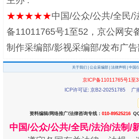
主办 :
★★★★★
中国/公众/公共/全民/
备11011765号1至52，京公网安备：
揭开“小金库”的免责幌子
制作采编部/影视采编部/发布广告
关于我们
|
公众采编部
|
法律声明
| 中国
京ICP备11011765号1至3
ICP许可证: 京B2-20251785
广
受贿1.44亿！段成刚被判无期
从幼儿
资料编辑/网络推广/法律咨询专线：
010-89525216
QQ
中国/公众/公共/全民/法治/法