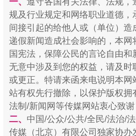
一、
遵守各国有关法律、法规，
规及行业规定和网络职业道德，
间接引起的给他人或（单位）造
递假新闻造成社会影响的，本网
国宪法，保障公民的言论自由和
全民健身五年计划来了！等你上场
无意中涉及到您的权益，请及时
或更正。特请来函来电说明本网
站有权先行撤除，以保护版权拥有者
法制/新闻网等传媒网站衷心致谢
二、
中国/公众/公共/全民/法治
传媒（北京）有限公司独家协办
阿坝州三大球赛在茂县开幕
规模最