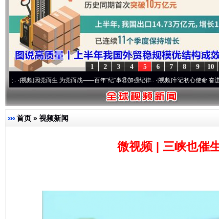
1
2
3
4
5
6
7
8
9
10
频]
因党而生 为党而战——百年“纪”事⑧加强纪律..
·[视频]
牢记初心使命 奋进复兴征程丨“
完善运行机制助力责任有效落实
一纸欠条
首页
»
视频新闻
微视频 | 三峡也