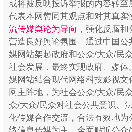
或将被反映投诉举报的内容转至
代表本网赞同其观点和对其真实
流传媒舆论为导向
，强化反腐和
受贿1.44亿！段成刚被判无期
从幼儿
营造良好舆论氛围。通过中国公共
媒网站架起政府和公众/大众/民
社会发展，最终实现政府、媒体、
媒网站结合现代网络科技影视文
网主阵地，为社会公众/大众/民
众/大众/民众对社会公共意识、
全民健身五年计划来了！等你上场
化传媒合作交流，合法有效地为公
络信息传媒为主，全面贴近公众/