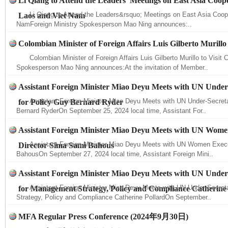
Li Qiang to Attend the Leaders’ Meetings on East Asia Coope
Li Qiang to Attend the Leaders&rsquo; Meetings on East Asia Coope
Laos and Viet Nam
NamForeign Ministry Spokesperson Mao Ning announces:..
千年窑火 生生不息
一
Colombian Minister of Foreign Affairs Luis Gilberto Murillo 
Colombian Minister of Foreign Affairs Luis Gilberto Murillo to Visit 
Spokesperson Mao Ning announces:At the invitation of Member..
Assistant Foreign Minister Miao Deyu Meets with UN Under
Assistant Foreign Minister Miao Deyu Meets with UN Under-Secreta
for Policy Guy Bernard Ryder
Bernard RyderOn September 25, 2024 local time, Assistant For..
Assistant Foreign Minister Miao Deyu Meets with UN Wome
Assistant Foreign Minister Miao Deyu Meets with UN Women Execu
Director Sima Sami Bahous
BahousOn September 27, 2024 local time, Assistant Foreign Mini..
揭开“小金库”的免责幌子
Assistant Foreign Minister Miao Deyu Meets with UN Under
Assistant Foreign Minister Miao Deyu Meets with UN Under-Secre
for Management Strategy, Policy and Compliance Catherine
Strategy, Policy and Compliance Catherine PollardOn September..
MFA Regular Press Conference (2024年9月30日)