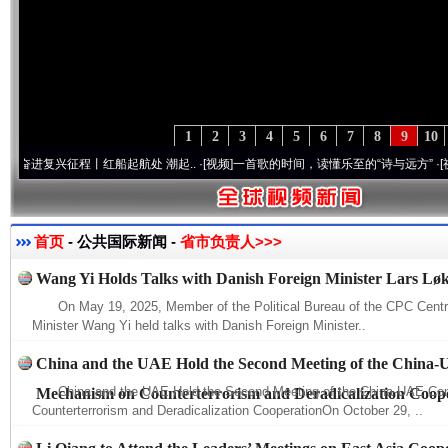
1
2
3
4
5
6
7
8
9
10
复兴征程丨红船起航处 潮起..
·[视频]
一首歌的时间，读懂乐至的“诗与远方”
·[视频]
从
东山县通报“牛蛙产品抗生素超标问题”
法
首页
- 公共国际新闻 -
省市负责人>>>
Wang Yi Holds Talks with Danish Foreign Minister Lars L
On May 19, 2025, Member of the Political Bureau of the CPC Cent
Minister Wang Yi held talks with Danish Foreign Minister..
China and the UAE Hold the Second Meeting of the China-
China and the UAE Hold the Second Meeting of the China-UAE Co
Mechanism on Counterterrorism and Deradicalization Coop
Counterterrorism and Deradicalization CooperationOn October 29, ..