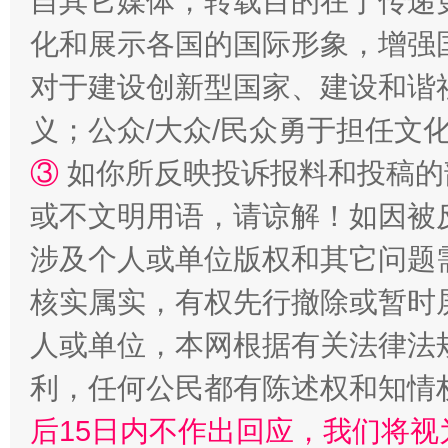
自其它媒体，转载目的在于传递
化和展示各国的国际形象，增强
对于建设创新型国家、建设和谐
义；公众/大众/民众勇于担任文
③
如你所反映投诉报料和投稿的
或不文明用语，请谅解！如因被
涉及个人或单位版权和其它问题
“蜀中异人”王建安的艺术幻境
核实属实，有权先行撤除或暂时
人或单位，本网根据有关法律法
利，任何公民都有陈述权和知情
后15日内不作出回应，我们将视