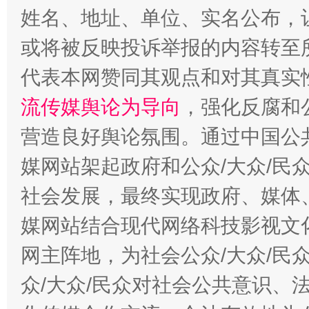
姓名、地址、单位、实名公布，让
或将被反映投诉举报的内容转至
完善运行机制助力责任有效落实
一纸欠条
代表本网赞同其观点和对其真实
流传媒舆论为导向
，强化反腐和
营造良好舆论氛围。通过中国公共
媒网站架起政府和公众/大众/民
社会发展，最终实现政府、媒体、
媒网站结合现代网络科技影视文
东山县通报“牛蛙产品抗生素超标问题”
法
网主阵地，为社会公众/大众/民
众/大众/民众对社会公共意识、