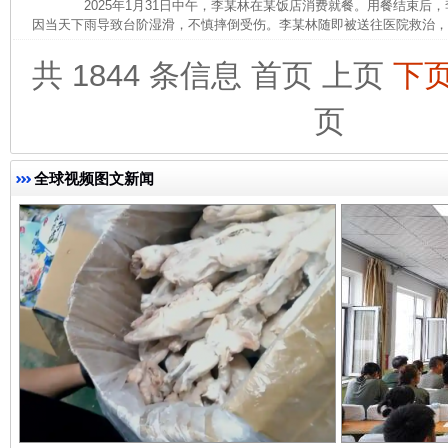
2025年1月31日中午，李某林在某饭店消费就餐。用餐结束后
因当天下雨导致台阶湿滑，不慎摔倒受伤。李某林随即被送往医院救治，诊断
共 1844 条信息
首页
上页
下
页
完善运行机制助力责任有效落实
一纸欠条
全球视频图文新闻
东山县通报“牛蛙产品抗生素超标问题”
法