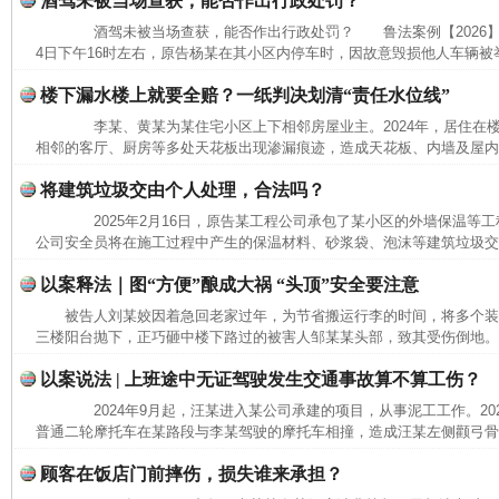
酒驾未被当场查获，能否作出行政处罚？
酒驾未被当场查获，能否作出行政处罚？ 鲁法案例【2026】3
4日下午16时左右，原告杨某在其小区内停车时，因故意毁损他人车辆被举
楼下漏水楼上就要全赔？一纸判决划清“责任水位线”
李某、黄某为某住宅小区上下相邻房屋业主。2024年，居住在
相邻的客厅、厨房等多处天花板出现渗漏痕迹，造成天花板、内墙及屋内沙
将建筑垃圾交由个人处理，合法吗？
2025年2月16日，原告某工程公司承包了某小区的外墙保温等工程。
公司安全员将在施工过程中产生的保温材料、砂浆袋、泡沫等建筑垃圾交给
以案释法｜图“方便”酿成大祸 “头顶”安全要注意
被告人刘某姣因着急回老家过年，为节省搬运行李的时间，将多个
三楼阳台抛下，正巧砸中楼下路过的被害人邹某某头部，致其受伤倒地。经
以案说法 | 上班途中无证驾驶发生交通事故算不算工伤？
2024年9月起，汪某进入某公司承建的项目，从事泥工工作。2025
普通二轮摩托车在某路段与李某驾驶的摩托车相撞，造成汪某左侧颧弓骨折
顾客在饭店门前摔伤，损失谁来承担？