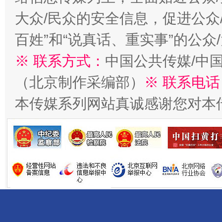
大众/民众的安全信息，促进公众
百姓”和“说真话、重实事”的公众
※ 联系方式：
中国公共传媒/中
（北京制作采编部）
※ 联系电话
揭开“小金库”的免责幌子
本传媒系列网站真诚感谢您对本
受贿1.44亿！段成刚被判无期
从幼儿