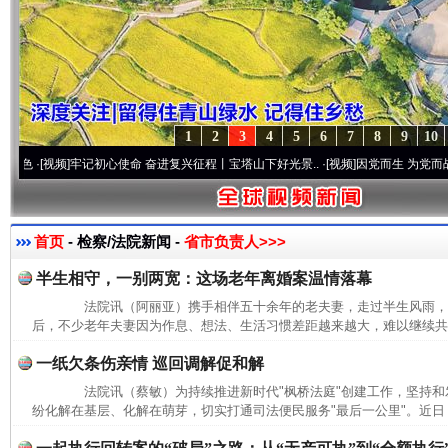
1
2
3
4
5
6
7
8
9
10
[视频]
牢记初心使命 奋进复兴征程丨宝塔山下好光景..
·[视频]
因党而生 为党而战——百年
首页
- 检察/法院新闻 -
省市负责人>>>
半生相守，一别两宽：这场老年离婚案温情落幕
法院讯（阿丽亚）携手相伴五十余年的老夫妻，走过半生风雨，
后，不少老年夫妻因为作息、想法、生活习惯差距越来越大，难以继续共同
一纸欠条伤亲情 巡回调解促和解
法院讯（蔡敏）为持续推进新时代"枫桥法庭"创建工作，坚持和发
纷化解在基层、化解在萌芽，切实打通司法便民服务"最后一公里"。近日，