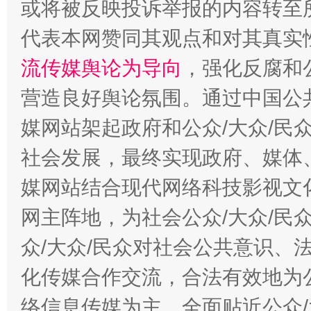
或将被反映投诉举报的内容转至
代表本网赞同其观点和对其真实
流传媒舆论为导向
，强化反腐和
东山县通报“牛蛙产品抗生素超标问题”
法
营造良好舆论氛围。通过中国公共
媒网站架起政府和公众/大众/民
社会发展，最终实现政府、媒体、
媒网站结合现代网络科技影视文
网主阵地，为社会公众/大众/民
众/大众/民众对社会公共意识、
千年窑火 生生不息
一
化传媒合作交流，合法有效地为公
络信息传媒为主，全面贴近公众/