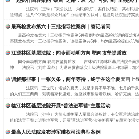
一起执行回转案的“破局”之路：从“无产可执”到“全额执行
法院讯（王琳）"秉公执法，为民解忧"，案件执结后，某村民组
送锦旗，这八个字既是群众对案件办理结果的认可，也是对法院坚持实质化
最高检发布第六十三批指导性案例｜答记者问
最高检发布第六十三批指导性案例5件案例均为最高检抗诉的疑难
察院发布第六十三批指导性案例。该批案例共5件，均为最高检提出抗诉的
江源林区基层法院：闻令而动明方向 靶向攻坚提质效
闻令而动明方向 靶向攻坚提质效——吉林省江源林区基层法院全面
神 法院讯（刘维 鄢然）为迅速贯彻落实上级法院最新工作部署，精准
调解那些事｜一张欠条，两年等待，终于在这个夏天画上
法院讯（王世民）塔城的夏天，总是来得不早不晚。七月的千泉
的人们三三两两，絮叨着家长里短。这座城市聚居着汉族、哈萨克族、达斡
完善运行机制助力责任有效落实
一纸欠条
临江林区基层法院开展“普法进军营”主题活动
法院讯（孙艳）为切实维护军人军属合法权益，夯实军营法治建
组织法官干警走进驻地军营，开展"普法进军营·法治护强军"专题宣传活动
最高人民法院发布涉军维权司法典型案例