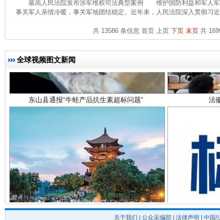
最高人民法院发布涉军维权司法典型案例 维护国防利益和军人军
事关军人亲情冷暖，事关军地团结稳定。近年来，人民法院深入贯彻习近平
共 13586 条信息
首页
上页
下页
末页
共 169
全球视频图文新闻
东山县通报“牛蛙产品抗生素超标问题”
法
千年窑火 生生不息
一
关于我们
|
公众采编部
|
法律声明
| 中国