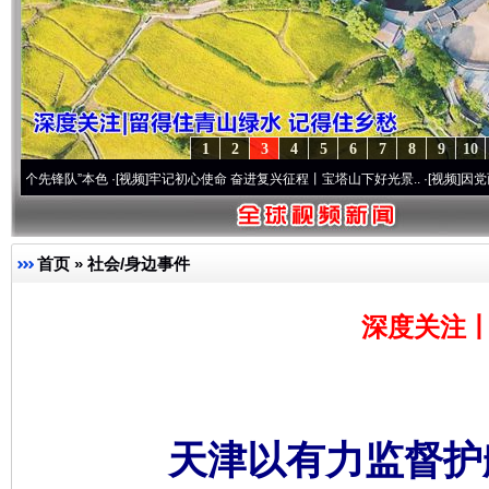
1
2
3
4
5
6
7
8
9
10
队”本色
·[视频]
牢记初心使命 奋进复兴征程丨宝塔山下好光景..
·[视频]
因党而生 为党而
首页
»
社会/身边事件
深度关注丨
天津以有力监督护