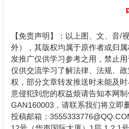
东山县通报“牛蛙产品抗生素超标问题”
法
【免责声明】：以上图、文、音/
外），其版权均属于原作者或归属
发推广仅供学习参考之用，禁止用
仅供交流学习了解法律、法规、政
权，部分文章转发推送时未能及时
意侵犯到您的权益烦请告知本网制作采编
GAN160003，请联系我们将立即删
千年窑火 生生不息
一
投稿邮箱：3555333776@QQ
12号（华声国际大厦）1层 1 2