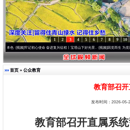
1
2
3
4
5
6
7
8
9
10
视频]
牢记初心使命 奋进复兴征程丨宝塔山下好光景..
·[视频]
因党而生 为党而战——百年“
首页
»
公众教育
教育部召开
发布时间：2026-05-
教育部召开直属系统