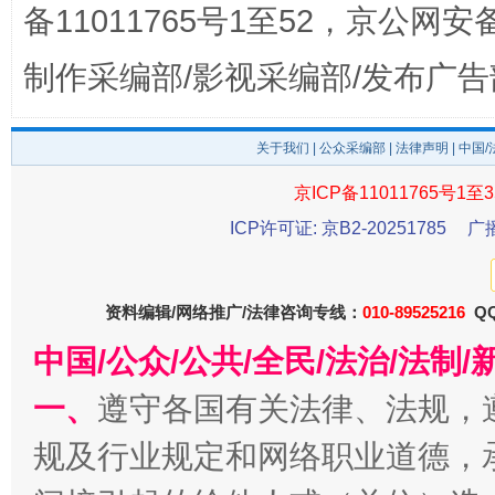
备11011765号1至52，京公网安备：
制作采编部/影视采编部/发布广告
东山县通报“牛蛙产品抗生素超标问题”
法
关于我们
|
公众采编部
|
法律声明
| 中国
京ICP备11011765号1至3
ICP许可证: 京B2-20251785
广
资料编辑/网络推广/法律咨询专线：
010-89525216
QQ
中国/公众/公共/全民/法治/法
千年窑火 生生不息
一
一、
遵守各国有关法律、法规，
规及行业规定和网络职业道德，