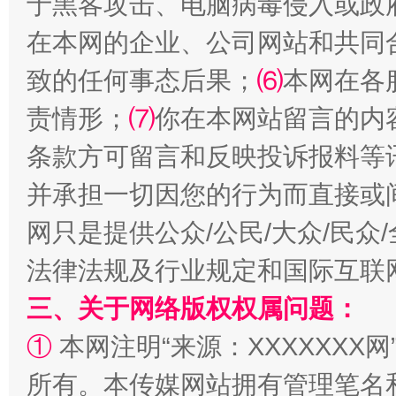
于黑客攻击、电脑病毒侵入或政
在本网的企业、公司网站和共同
致的任何事态后果；
⑹
本网在各
责情形；
⑺
你在本网站留言的内
扯下公款旅游的“隐身衣”
如何以同
条款方可留言和反映投诉报料等
并承担一切因您的行为而直接或
网只是提供公众/公民/大众/民
法律法规及行业规定和国际互联
三、关于网络版权权属问题：
①
本网注明“来源：XXXXXXX网
“蜀中异人”王建安的艺术幻境
所有。本传媒网站拥有管理笔名