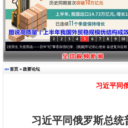
1
2
3
4
5
6
7
8
9
10
 为党而战——百年“纪”事⑧加强纪律..
·[视频]
牢记初心使命 奋进复兴征程丨“转折之城”
首页
»
政要论坛
习近平同
习近平同俄罗斯总统