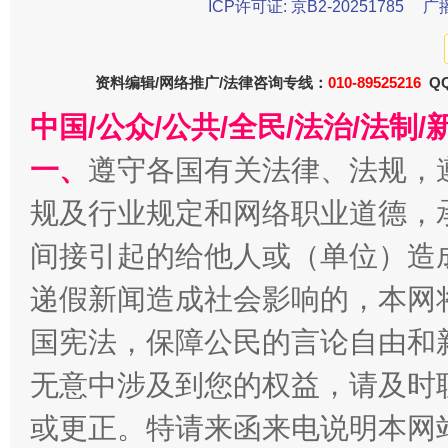
ICP许可证: 京B2-20251785
广
资料编辑/网络推广/法律咨询专线：
010-89525216
QQ
中国/公众/公共/全民/法治/法
一、
遵守各国有关法律、法规，
规及行业规定和网络职业道德，
全民健身五年计划来了！等你上场
间接引起的给他人或（单位）造
递假新闻造成社会影响的，本网
国宪法，保障公民的言论自由和
无意中涉及到您的权益，请及时
或更正。特请来函来电说明本网