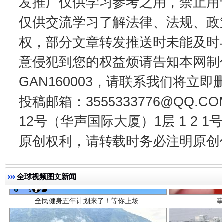
发推广仅供学习参考之用，禁止用
受贿1.44亿！段成刚被判无期
从幼儿
仅供交流学习了解法律、法规、政
权，部分文章转发推送时未能及时
意侵犯到您的权益烦请告知本网制作采编
GAN160003，请联系我们将立即删
投稿邮箱：3555333776@QQ
12号（华声国际大厦）1层 1 2
原创权利，请转载时务必注明原创作
全民健身五年计划来了！等你上场
全球视频图文新闻