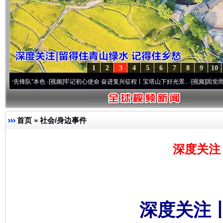
1
2
3
4
5
6
7
8
9
10
”本色
·[视频]
牢记初心使命 奋进复兴征程丨宝塔山下好光景..
·[视频]
因党而生 为党而战
首页
»
社会/身边事件
深度关注
深度关注