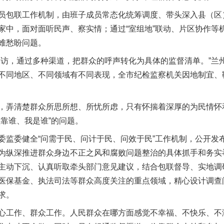
包联工作机制，由班子成员常态化统筹调度、带头深入县（区
家中，面对面听民声、察实情；通过“室组地”联动、片区协作等
难愁盼问题。
，通过多种渠道，把群众的呼声转化为具体的监督清单。”兰
不同地区、不同领域有不同表现，全市纪检监察机关因地制宜、
弄清楚群众所思所想、所忧所虑，只有怀揣着深厚的为民情怀
靠谁、我是谁”的问题。
委健全“问需于民、问计于民、问效于民”工作机制，公开发
为纵深推进群众身边不正之风和腐败问题整治的具体抓手和务实
主动下沉、认真听取牵头部门意见建议，结合包联督导、实地调
医保基金、执法司法等群众高度关注的重点领域，精心设计调查
求。
工作、群众工作。人民群众在哪方面感觉不幸福、不快乐、不