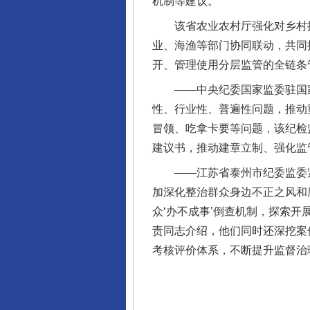
机制等建议。
完善运行机制助力责任有效落
该省农业农村厅强化对乡村振
业、海渔等部门协同联动，共同
开、管理使用分层监管的全链条
——中央纪委国家监委驻国家卫
性、行业性、普遍性问题，推动
冒领、吃拿卡要等问题，该纪检
建议书，推动建章立制、强化监
——江苏省泰州市纪委监委紧盯
东山县通报“牛蛙产品抗生素超标问
加深化整治群众身边不正之风和
众‘办不成事’倒查机制，探索开
责同志介绍，他们同时还深挖案
考核评价体系，不断提升监督治