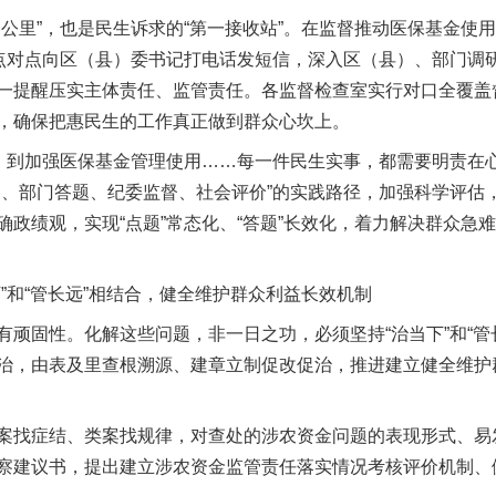
里”，也是民生诉求的“第一接收站”。在监督推动医保基金使
志点对点向区（县）委书记打电话发短信，深入区（县）、部门调
一提醒压实主体责任、监管责任。各监督检查室实行对口全覆盖
，确保把惠民生的工作真正做到群众心坎上。
到加强医保基金管理使用……每一件民生实事，都需要明责在
题、部门答题、纪委监督、社会评价”的实践路径，加强科学评估
确政绩观，实现“点题”常态化、“答题”长效化，着力解决群众急
和“管长远”相结合，健全维护群众利益长效机制
固性。化解这些问题，非一日之功，必须坚持“治当下”和“管
治，由表及里查根溯源、建章立制促改促治，推进建立健全维护
找症结、类案找规律，对查处的涉农资金问题的表现形式、易
察建议书，提出建立涉农资金监管责任落实情况考核评价机制、