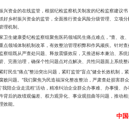
实
一纸欠条伤亲情 巡回调解促和解..
兴资金的在线监管，根据纪检监察机关制发的纪检监察建议书
抓好乡村振兴资金的监管，全面推行资金风险分级管理、立项分
管理机制。
生健康委纪检监察组聚焦医药领域民生痛点难点，“查、改、
重点领域体制机制改革，有效整治管理积弊和作风顽疾。针对查
监察组既从严查处问题、释放震慑效应，又推进标本兼治、系统
管、完善治理，确保个性问题点对点解决、共性问题面上系统整
民生“痛点”整治突出问题，紧盯监管“盲点”健全长效机制，紧
题”
法徽映军营 权益有保障
腐败问题。“我们聚焦为民造福深化整改整治，严肃查处损害群
展‘我陪企业走流程’活动，精准纠治企业群众办事难、办事慢、办
件背后的政绩观偏差、权力观异化、事业观扭曲等问题，推动相
理效能。
中国