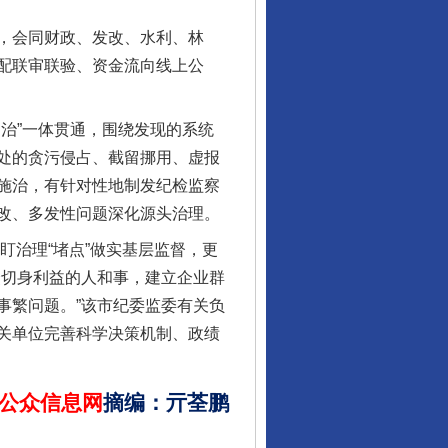
行业协会接连发公告
，会同财政、发改、水利、林
配联审联验、资金流向线上公
治”一体贯通，围绕发现的系统
处的贪污侵占、截留挪用、虚报
施治，有针对性地制发纪检监察
改、多发性问题深化源头治理。
盯治理“堵点”做实基层监督，更
让核能赋能千行百业
众切身利益的人和事，建立企业群
事繁问题。”该市纪委监委有关负
关单位完善科学决策机制、政绩
公众信息网
摘编
：
亓荃鹏