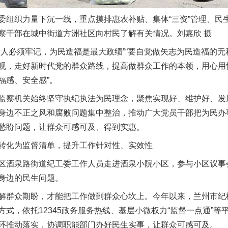
织力量下沉一线，重点摸排惠农补贴、集体“三资”管理、民
察干部在城中街道方洲社区向村民了解有关情况。刘嘉欣 摄
必须牢记，为民造福是最大政绩”“要自觉做矢志为民造福的无
观，走好新时代党的群众路线，提高做群众工作的本领，用心用
福感、安全感”。
察机关始终坚守执纪执法为民理念，聚焦实现好、维护好、发
身边不正之风和腐败问题集中整治，推动广大党员干部把为民办
愁盼问题，让群众可感可及、得到实惠。
化为监督清单，提升工作针对性、实效性
酒泉路街道纪工委工作人员走进酒泉小院小区，参与小区议事
身边的民生问题。
群众期盼，才能把工作做到群众心坎上。今年以来，兰州市纪
式，依托12345政务服务热线、基层小微权力“监督一点通”
环推动落实，协调职能部门办好民生实事，让群众可感可及。