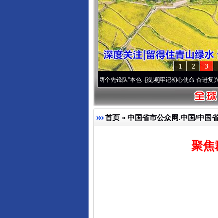
1
2
3
变雪域高原..
·[视频]
永葆“两个先锋队”本色
·[视频]
牢记初心使命 奋进复兴征程丨宝塔山
首页
»
中国省市公众网.中国/中国
聚焦