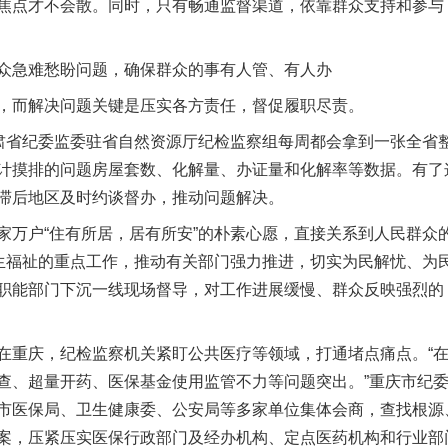
焦点才不会散。同时，只有畅通监督渠道，依靠群众支持和参与
急难愁盼问题，确保群众的事有人管、有人办
而解决问题关键是压实各方责任，督促履职尽责。
省纪委监委驻省自然资源厅纪检监察组每周都会拿到一张全省整
计摸排的问题房屋套数、化解量、办证量和化解率等数据。有了
滞后地区及时约谈督办，推动问题解决。
户“住有所居，居有所安”的朴素心愿，直接关系到人民群众
民生福祉的重点工作，推动有关部门强力推进，切实为民解忧、为民
职能部门下沉一线现场督导，对工作进展缓慢、群众反映强烈的
重庆，纪检监察机关紧盯公共医疗等领域，打通堵点痛点。“在
查、超量开药、医保基金使用监管不力等问题突出。”重庆市纪
市医保局、卫生健康委、公安局等多家单位集体会商，查找根源
案，压紧压实医保行政部门及经办机构、定点医药机构和行业部