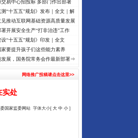
源交易中心招投标 多部门作出部署
测“十五五”规划》发布｜全文｜解
意见推动互联网基础资源高质量发展
署开展安全生产“打非治违”工作
设“十五五”规划》印发｜全文
国家要提升孩子们这些能力素养
 奋进复兴征程丨“转折之城”激荡..
·[视频]
牢记初心使命 奋进复兴征程丨红船起航处 潮起
能发展，国务院常务会作最新部署⇒
网络推广投稿请点击这里>>
在实处
纪委国家监委网站
字体大小[
大
中
小
]