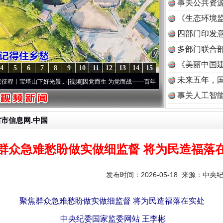
事关公共资
《生态环境监
读
四部门印发
多部门联合部
《美丽中国建
4
5
6
7
8
9
10
11
12
13
14
15
未来五年，
下好光景..
·[视频]
因党而生 为党而战——百年“纪”事⑧加强纪律..
·[视频]
牢记初心使命
事关人工智
省市信息网.中国
群众急难愁盼做实做细监督 将为民造福落
发布时间：2026-05-18 来源：
中央
聚焦群众急难愁盼做实做细监督 将为民造福落在实处
中央纪委国家监委网站 王李彬