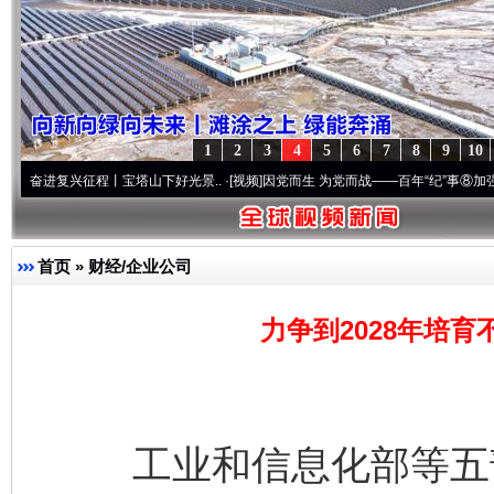
1
2
3
4
5
6
7
8
9
10
复兴征程丨宝塔山下好光景..
·[视频]
因党而生 为党而战——百年“纪”事⑧加强纪律..
·[视
首页
»
财经/企业公司
力争到2028年培育
工业和信息化部等五部