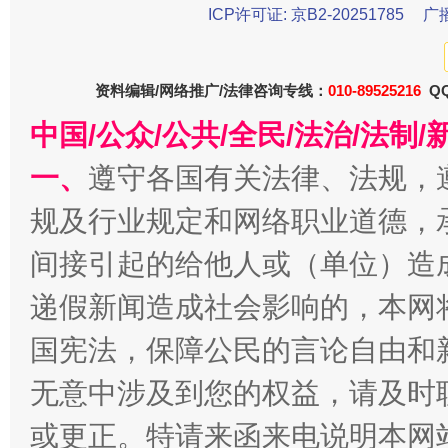
ICP许可证: 京B2-20251785
广
资料编辑/网络推广/法律咨询专线：
010-89525216
QQ
中国/公众/公共/全民/法治/法
一、
遵守各国有关法律、法规，
揭开“小金库”的免责幌子
规及行业规定和网络职业道德，
间接引起的给他人或（单位）造
递假新闻造成社会影响的，本网
国宪法，保障公民的言论自由和
无意中涉及到您的权益，请及时
或更正。特请来函来电说明本网
受贿1.44亿！段成刚被判无期
从幼儿