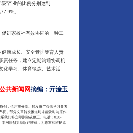
亿级”产业的比例分别达到
7.9%。
，促进家校社有效协同的一种工
生健康成长、安全管护等育人责
职责任务，建立定期沟通协调机
让核能赋能千行百业
文化学习、体育锻炼、艺术活
公共新闻网
摘编
：
亓淦玉
重原创，也注重分享。转发推广仅供学习参考
产权，部分文章转发推送时未能及时与原作
联系我们将立即删除或更正。电话：010-
2 1号。本网原创文章欢迎转载，为尊重和维护原