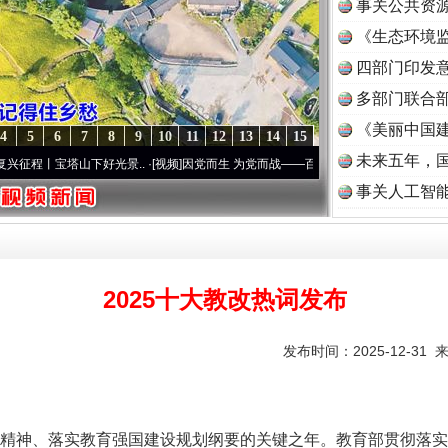
事关公共资
《生态环境监
读
四部门印发
多部门联合部
《美丽中国建
4
5
6
7
8
9
10
11
12
13
14
15
未来五年，
塔山下好光景..
·[视频]
因党而生 为党而战——百年“纪”事⑧加强纪律..
·[视频]
牢记初心
事关人工智
2025十大教改热词发布
发布时间：2025-12-31 
精神、落实教育强国建设规划纲要的关键之年。教育部贯彻落实