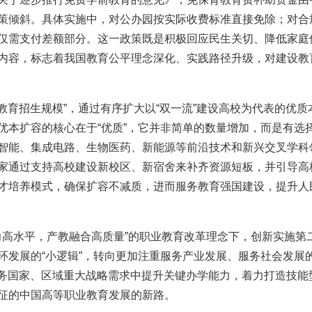
策倾斜。具体实施中，对公办园按实际收费标准直接免除；对合
仅需支付差额部分。这一政策既是积极回应民生关切、降低家庭
内容，标志着我国教育公平理念深化、实践路径升级，对建设教
教育招生规模”，通过有序扩大以“双一流”建设高校为代表的优
优本扩容的核心在于“优质”，它并非简单的数量增加，而是有选
智能、集成电路、生物医药、新能源等前沿技术和新兴交叉学科
家通过支持高校建设新校区、新宿舍来补齐资源短板，并引导高
才培养模式，确保扩容不减质，进而服务教育强国建设，提升人
力高水平，产教融合高质量”的职业教育改革理念下，创新实施第
发展的“小逻辑”，转向更加注重服务产业发展、服务社会发展的
服务国家、区域重大战略需求中提升关键办学能力，着力打造技能
实
一纸欠条伤亲情 巡回调解促和解..
征的中国高等职业教育发展的新路。