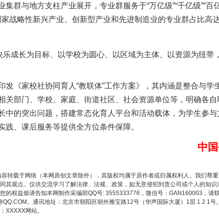
群与地方支柱产业展开，专业群服务于“万亿级”“千亿级”“百
%；对接国家战略性新兴产业、创新型产业和先进制造业的专业群占比高达7
乐成长为目标、以学校为圆心、以区域为主体、以资源为纽带
《家校社协同育人“教联体”工作方案》，其内涵是整合与学
相关部门、学校、家庭、街道社区、社会资源单位等，明确各自
题”
法徽映军营 权益有保障
长中的突出问题，搭建常态化育人平台和活动载体，为学生参与
实践、课后服务等提供全方位条件保障。
中国
内容转载于网络（本网原创文章除外），其版权均属于原作者或归属权利人。我们尊
同其观点。仅供交流学习了解法律、法规、政策，如无意侵犯到贵公司或个人的知识
权益烦请告知本网制作采编部QQ号: 3555333776，微信号：GAN160003，请
3776@QQ.COM。通讯地址：北京市朝阳区朝外雅宝路12号（华声国际大厦）1层 1 
XXXXX网站。