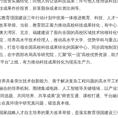
行投资实施转化；向他人转让该科技成果；许可他人使用该科技
技成果作价投资，折算股份或者出资比例等。
教育强国建设三年行动计划中统筹一体推进教育、科技、人才
改革举措。当前，教育部正着力推动高校科技成果转化，有中心
澳大湾区、北京、福建建设了面向全国的高校区域技术转移转化中
院，培养高水平技术经理人，推动高水平大学、优势学科与重点
合，打造引领全国高校科技成果转化的国家中心。同步因地制宜
，在中西部布局高等研究院，汇聚“双一流”高校优势资源，助力区
易平台”上线，有力推动科技成果转化为现实生产力。
养具备突出技术创新能力、善于解决复杂工程问题的高水平工
融合的培养机制。围绕集成电路、人工智能等关键领域，以产业
同选题、共同培养、共享成果”及“师资互通、课程打通、平台融通、
学生在真环境中研究真问题，锻造真本领。
家战略人才自主培养的重大改革举措，是落实教育强国建设三