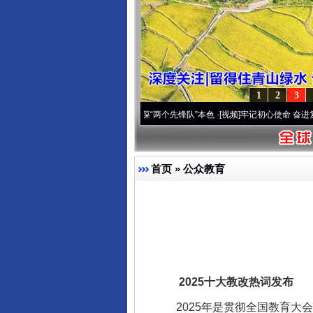
1
2
3
刻改变雪域高原..
·[视频]
永葆“两个先锋队”本色
·[视频]
牢记初心使命 奋进复兴征程丨宝
首页
»
公众教育
2025十大教改热词发布
2025年是贯彻全国教育大会