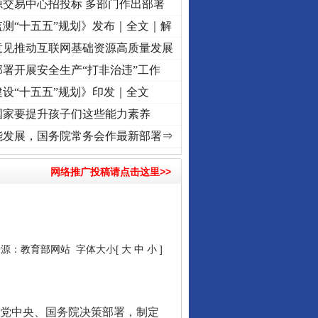
源交易中心招投标 多部门作出部署
测“十五五”规划》发布｜全文｜解
意见推动互联网基础资源高质量发展
署开展安全生产“打非治违”工作
设“十五五”规划》印发｜全文
国家要提升孩子们这些能力素养
使命 奋进复兴征程丨“转折之城”激荡..
·[视频]
牢记初心使命 奋进复兴征程丨红船起航处 
能发展，国务院常务会作最新部署⇒
网络推广投稿请点击这里>>
来源：
教育部网站
字体大小[
大
中
小
]
党中央、国务院决策部署，制定