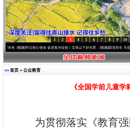
1
2
3
4
5
6
7
8
9
10
[视频]
牢记初心使命 奋进复兴征程丨宝塔山下好光景..
·[视频]
因党而生 为党而战——百年
首页
»
公众教育
《全国学前儿童学籍
为贯彻落实《教育强国建