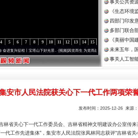
事关公共资
《生态环境监
读
四部门印发
多部门联合部
《美丽中国建
4
5
6
7
8
9
10
11
12
13
14
15
未来五年，
兴征程丨宝塔山下好光景..
·[视频]
因党而生 为党而战——百年“纪”事⑧加强纪律..
·[视
事关人工智
集安市人民法院获关心下一代工作两项荣
发布时间：2025-12-26 来源
吉林省关心下一代工作委员会、吉林省精神文明建设办公室传来
下一代工作先进集体”，集安市人民法院张凤林同志获评“吉林省关
实
一纸欠条伤亲情 巡回调解促和解..