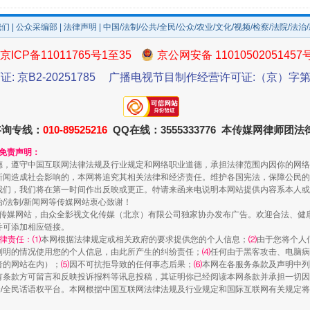
我们
|
公众采编部
|
法律声明
| 中国/法制/公共/全民/公众/农业/文化/视频/检察/法院/法治
京ICP备11011765号1至35
京公网安备 11010502051457
证: 京B2-20251785
广播电视节目制作经营许可证:（京）字第3
咨询专线：
010-89525216
QQ在线：3555333776 本传媒网律师团
和免责声明：
规模最大的光氢储一体化项目
德，遵守中国互联网法律法规及行业规定和网络职业道德，承担法律范围内因你的网络
新闻造成社会影响的，本网将追究其相关法律和经济责任。维护各国宪法，保障公民的
我们，我们将在第一时间作出反映或更正。特请来函来电说明本网站提供内容系本人或
治/法制/新闻网等传媒网站衷心致谢！
新闻网等传媒网站，由众全影视文化传媒（北京）有限公司独家协办发布广告。欢迎合法、
并可添加相应链接。
律责任：⑴
本网根据法律规定或相关政府的要求提供您的个人信息；
⑵
由于您将个人
列明的情况使用您的个人信息，由此所产生的纠纷责任；
⑷
任何由于黑客攻击、电脑病
者的网站在内）；
⑸
因不可抗拒导致的任何事态后果；
⑹
本网在各服务条款及声明中列
有条款方可留言和反映投诉报料等讯息投稿，其证明你已经阅读本网条款并承担一切因
民众/全民话语权平台。本网根据中国互联网法律法规及行业规定和国际互联网有关规定