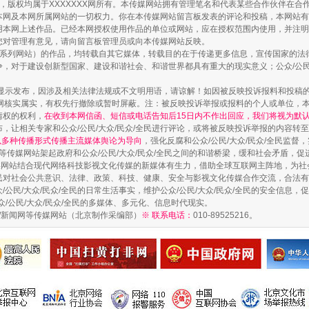
作品，版权均属于XXXXXXX网所有。本传媒网站拥有管理笔名和代表某些合作伙伴在
本网及本网所属网站的一切权力。你在本传媒网站留言板发表的评论和投稿，本网站有
本网上述作品。已经本网授权使用作品的单位或网站，应在授权范围内使用，并注明“来
镜头丨大暑三秋近
您对管理有意见，请向留言板管理员或向本传媒网站反映。
本传媒系列网站）的作品，均转载自其它媒体，转载目的在于传递更多信息，宣传国家的
，对于建设创新型国家、建设和谐社会、和谐世界都具有重大的现实意义；公众/公民/
显示发布，因涉及相关法律法规或不文明用语，请谅解！如因被反映投诉报料和投稿
网核实属实，有权先行撤除或暂时屏蔽。注：被反映投诉举报或报料的个人或单位，
情权的权利，
在收到本网信函、短信或电话告知后15日内不作出回应，我们将视为默
，让相关专家和公众/公民/大众/民众/全民进行评论，或将被反映投诉举报的内容转
网以多种传播形式传播主流媒体舆论为导向
，强化反腐和公众/公民/大众/民众/全民监
等传媒网站架起政府和公众/公民/大众/民众/全民之间的和谐桥梁，缓和社会矛盾，
媒网站结合现代网络科技影视文化传媒的新媒体有生力，借助全球互联网主阵地，为社会
全民对社会公共意识、法律、政策、科技、健康、安全与影视文化传媒合作交流，合法有效
公民/大众/民众/全民的日常生活事实，维护公众/公民/大众/民众/全民的安全信息，促
众/公民/大众/民众/全民的多媒体、多元化、信息时代现实。
法制/新闻网等传媒网站（北京制作采编部）
※ 联系电话：
010-89525216。
如何以同查同治破解风腐交织难题