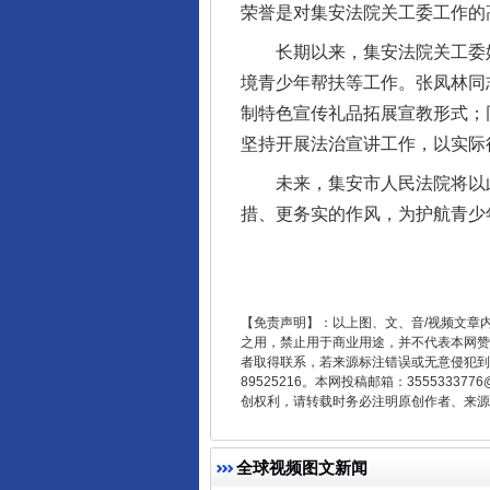
荣誉是对集安法院关工委工作的
长期以来，集安法院关工委始
境青少年帮扶等工作。张凤林同
制特色宣传礼品拓展宣教形式；
坚持开展法治宣讲工作，以实际
未来，集安市人民法院将以此
措、更务实的作风，为护航青少
东山县通报“牛蛙产品抗生素超标问
【免责声明】：以上图、文、音/视频文章
之用，禁止用于商业用途，并不代表本网赞
者取得联系，若来源标注错误或无意侵犯到您的
89525216。本网投稿邮箱：355533
创权利，请转载时务必注明原创作者、来源：
全球视频图文新闻