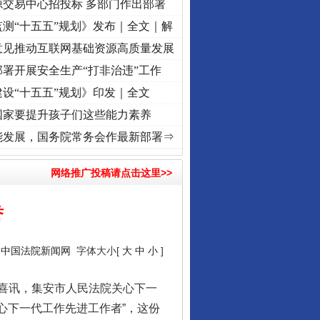
源交易中心招投标 多部门作出部署
测“十五五”规划》发布｜全文｜解
意见推动互联网基础资源高质量发展
署开展安全生产“打非治违”工作
设“十五五”规划》印发｜全文
国家要提升孩子们这些能力素养
频]
牢记初心使命 奋进复兴征程丨“转折之城”激荡..
·[视频]
牢记初心使命 奋进复兴征程丨
能发展，国务院常务会作最新部署⇒
网络推广投稿请点击这里>>
誉
：
中国法院新闻网
字体大小[
大
中
小
]
喜讯，集安市人民法院关心下一
心下一代工作先进工作者”，这份
行业协会接连发公告