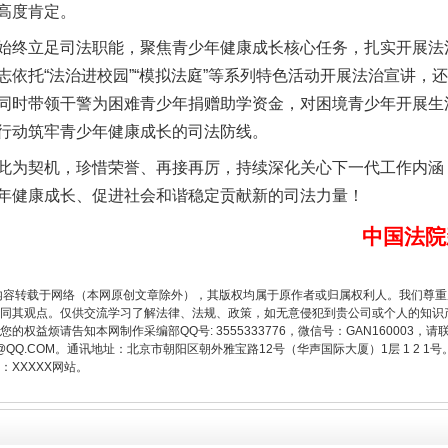
高度肯定。
终立足司法职能，聚焦青少年健康成长核心任务，扎实开展法
志依托“法治进校园”“模拟法庭”等系列特色活动开展法治宣讲，
同时带领干警为困难青少年捐赠助学资金，对困境青少年开展生
行动筑牢青少年健康成长的司法防线。
为契机，珍惜荣誉、再接再厉，持续深化关心下一代工作内涵
年健康成长、促进社会和谐稳定贡献新的司法力量！
中国法院
题”
法徽映军营 权益有保障
内容转载于网络（本网原创文章除外），其版权均属于原作者或归属权利人。我们尊
同其观点。仅供交流学习了解法律、法规、政策，如无意侵犯到贵公司或个人的知识
权益烦请告知本网制作采编部QQ号: 3555333776，微信号：GAN160003，请
3776@QQ.COM。通讯地址：北京市朝阳区朝外雅宝路12号（华声国际大厦）1层 1 
XXXXX网站。