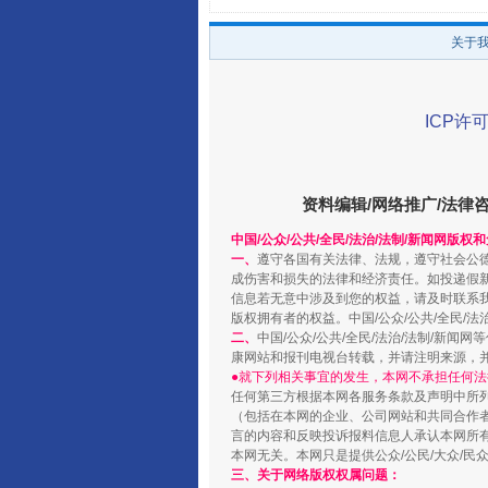
关于
ICP许可
资料编辑/网络推广/法律
中国/公众/公共/全民/法治/法制/新闻网版权
阿坝州三大球赛在茂县开幕
一、
遵守各国有关法律、法规，遵守社会公
成伤害和损失的法律和经济责任。如投递假
信息若无意中涉及到您的权益，请及时联系
版权拥有者的权益。中国/公众/公共/全民/法
二、
中国/公众/公共/全民/法治/法制/
康网站和报刊电视台转载，并请注明来源，
●就下列相关事宜的发生，本网不承担任何法
任何第三方根据本网各服务条款及声明中所
（包括在本网的企业、公司网站和共同合作
言的内容和反映投诉报料信息人承认本网所
本网无关。本网只是提供公众/公民/大众/
三、关于网络版权权属问题：