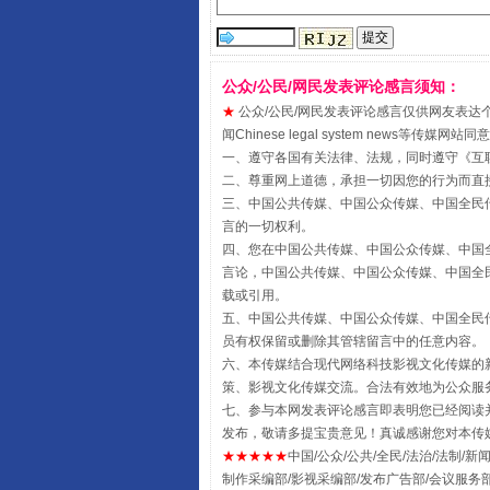
公众/公民/网民发表评论感言须知：
★
公众/公民/网民发表评论感言仅供网友表达个人看法
闻Chinese legal system new
一、遵守各国有关法律、法规，同时遵守《
互
受贿1.44亿！段成刚被判无期
二、尊重网上道德，承担一切因您的行为而直
三、中国公共传媒、中国公众传媒、中国全民传媒China 
言的一切权利。
四、您在中国公共传媒、中国公众传媒、中国全民传媒Chin
言论，中国公共传媒、中国公众传媒、中国全民传媒China
载或引用。
五、中国公共传媒、中国公众传媒、中国全民传媒China 
员有权保留或删除其管辖留言中的任意内容。
六、本传媒结合现代网络科技影视文化传媒的新
策、影视文化传媒交流。合法有效地为公众服
七、参与本网发表评论感言即表明您已经阅读并
发布，敬请多提宝贵意见！真诚感谢您对本传
★★★★★
中国/公众/公共/全民/法治/法制/新闻
全民健身五年计划来了！等你上
制作采编部/影视采编部/发布广告部/会议服务