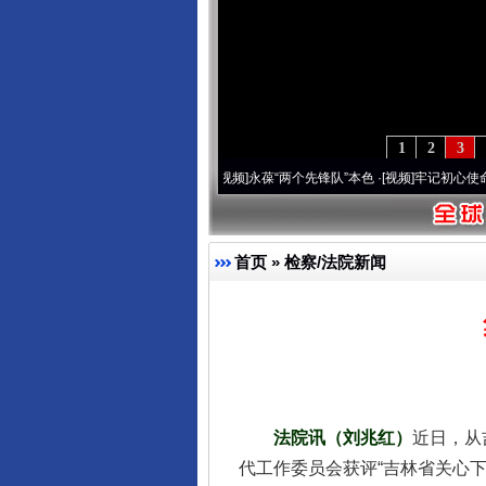
1
2
3
20周年 深刻改变雪域高原..
·[视频]
永葆“两个先锋队”本色
·[视频]
牢记初心使命 奋进复
首页
»
检察/法院新闻
法院讯（刘兆红）
近日，从
代工作委员会获评“吉林省关心
完善运行机制助力责任有效落