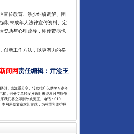
治宣传教育、涉少纠纷调解、困
还编制未成年人法律宣传资料、定
活资助与心理疏导，即便带病也
，创新工作方法，以更有力的举
新闻网
责任编辑
：
亓淦玉
让核能赋能千行百业
重原创，也注重分享。转发推广仅供学习参考
产权，部分文章转发推送时未能及时与原作
联系我们将立即删除或更正。电话：010-
2 1号。本网原创文章欢迎转载，为尊重和维护原