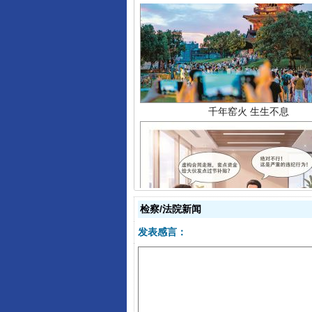
千年窑火 生生不息
检察/法院新闻
发表感言：
揭开“小金库”的免责幌子