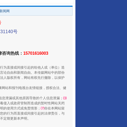
/新闻网
号
1140号
法律咨询热线：
15701616003
走走走！国家喊你健身啦
行为直接或间接引起的给他人或（单位）造
言论自由和新闻自由。本传媒网站中的部份
法人版权所有，网站有权先行撤除，以保护
健康网站和报刊电视台友情链接，授权合法、健
信息泄漏或其他原因导致的个人信息泄漏；
⑶
毒侵入或政府管制而造成的暂时性网站关闭
明的使用方式或免责情形；
⑺
你在本网站留
您的行为而直接或间接引起的法律责任，与
将不定期更新本声明。