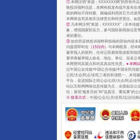
①
本网注明“来源：XXXXXXX网”的所有
映投诉报料信息，本网有权发布或不发布在
权的网站不得转载、摘编或利用其它方式使用
国家大学科技园优化重塑工作
本网将追究其相关法律责任和经济责任。如
②
凡本网注明“来源：XXXXXXX”（非
象，增强国家软实力，参与国际新闻舆论竞争
者的重任。
③
如你所反映投诉报料和投稿的部份内容未
问题需即时在
（15日内）
与本网联系，经本
被举报人的权利，任何公民都有陈述权和知
要求将被举报人姓名、地址、单位、实名公布
本网赞同其观点和对其真实性负责。
● 本
过中国公众传媒/中国公共传媒/中国全民传媒
公民/大众/民众/全民三者的和谐统一。本传
平台，促进国际之间公众/公民/大众/民众/
站以互联网网络信息传媒为主，全面贴近公众/
往；展现“服务百姓”和“说真话、重实事”的公
※ 联系方式：
中国/公众/公共/全民/法治/
扯下公款旅游的“隐身衣”