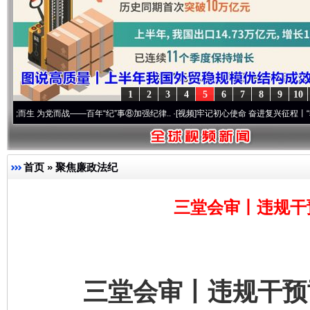
1
2
3
4
5
6
7
8
9
10
为党而战——百年“纪”事⑧加强纪律..
·[视频]
牢记初心使命 奋进复兴征程丨“转折之城”激荡
首页
»
聚焦廉政法纪
三堂会审丨违规干
三堂会审丨违规干预司