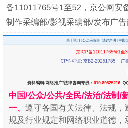
备11011765号1至52，京公网安备：
制作采编部/影视采编部/发布广告
关于我们
|
公众采编部
|
法律声明
| 中国
京ICP备11011765号1至3
ICP许可证: 京B2-20251785
广
法徽映军营 权益有保障
让
资料编辑/网络推广/法律咨询专线：
010-89525216
QQ
中国/公众/公共/全民/法治/法
一、
遵守各国有关法律、法规，
规及行业规定和网络职业道德，