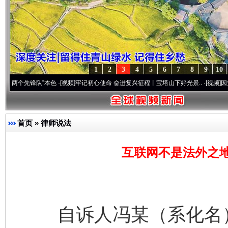
1
2
3
4
5
6
7
8
9
10
锋队”本色
·[视频]
牢记初心使命 奋进复兴征程丨宝塔山下好光景..
·[视频]
因党而生 为党
首页
»
律师说法
互联网不是法外之
自诉人冯某（系化名