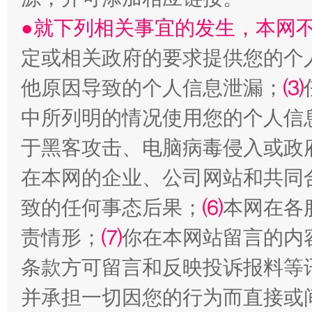
●就下列相关事宜的发生，本网
定或相关政府的要求提供您的个
从幼儿园到大学，有这些资助
“
他原因导致的个人信息泄漏；
⑶
中所列明的情况使用您的个人信
于黑客攻击、电脑病毒侵入或政
在本网的企业、公司网站和共同
致的任何事态后果；
⑹
本网在各
责情形；
⑺
你在本网站留言的内
条款方可留言和反映投诉报料等
事关残疾人未来5年
让
并承担一切因您的行为而直接或