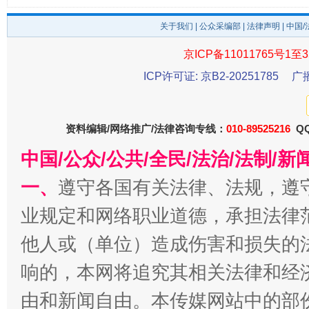
关于我们
|
公众采编部
|
法律声明
| 中国
京ICP备11011765号1至3
ICP许可证: 京B2-20251785
广
资料编辑/网络推广/法律咨询专线：
010-89525216
QQ
中国/公众/公共/全民/法治/法制/
千年窑火 生生不息
一
一、
遵守各国有关法律、法规，遵
业规定和网络职业道德，承担法律
他人或（单位）造成伤害和损失的
响的，本网将追究其相关法律和经
由和新闻自由。本传媒网站中的部