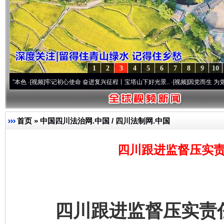
1
2
3
4
5
6
7
8
9
10
[视频]
牢记初心使命 奋进复兴征程丨宝塔山下好光景..
·[视频]
因党而生 为党而战——百年
首页
»
中国四川法治网.中国 / 四川法制网.中国
四川跟进监督压实责
四川跟进监督压实责任