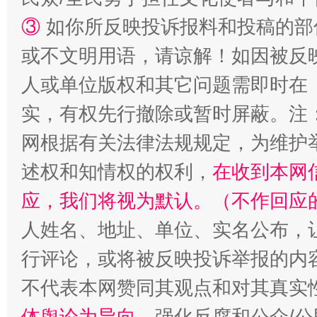
③
如你所反映投诉报料和投稿的部
扯下公款旅游的“隐身衣”
如何以同
或不文明用语，请谅解！如因被反
人或单位版权和其它问题需即时在
实，有权先行撤除或暂时屏蔽。注
网根据有关法律法规规定，为维护
述权和知情权的权利，
在收到本网
应，我们将视为默认。（不作回应
人姓名、地址、单位、实名公布，让
“蜀中异人”王建安的艺术幻境
行评论，或将被反映投诉举报的内
不代表本网赞同其观点和对其真实
体舆论为导向
，强化反腐和公众/公