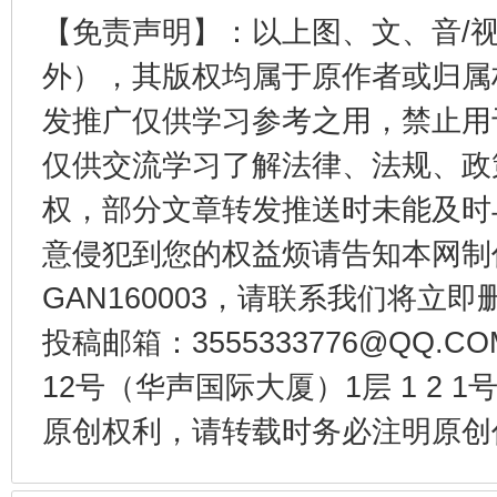
【免责声明】：以上图、文、音/
东山县通报“牛蛙产品抗生素超标问题”
法
外），其版权均属于原作者或归属
发推广仅供学习参考之用，禁止用
仅供交流学习了解法律、法规、政
权，部分文章转发推送时未能及时
意侵犯到您的权益烦请告知本网制作采编
GAN160003，请联系我们将立即删
投稿邮箱：3555333776@QQ
千年窑火 生生不息
一
12号（华声国际大厦）1层 1 2
原创权利，请转载时务必注明原创作