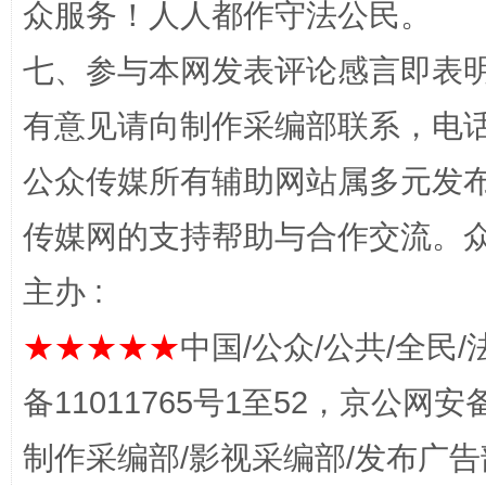
众服务！人人都作守法公民。
七、参与本网发表评论感言即表明
有意见请向制作采编部联系，电话：0
公众传媒所有辅助网站属多元发
完善运行机制助力责任有效落实
一纸欠条
传媒网的支持帮助与合作交流。
主办 :
★★★★★
中国/公众/公共/全民/
备11011765号1至52，京公网安备：
制作采编部/影视采编部/发布广告
东山县通报“牛蛙产品抗生素超标问题”
法