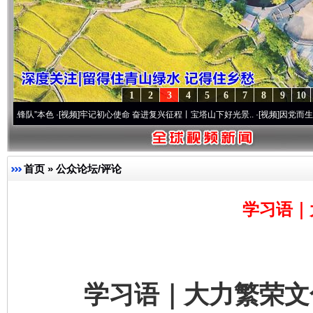
1
2
3
4
5
6
7
8
9
10
本色
·[视频]
牢记初心使命 奋进复兴征程丨宝塔山下好光景..
·[视频]
因党而生 为党而战—
首页
»
公众论坛/评论
学习语｜
学习语｜大力繁荣文