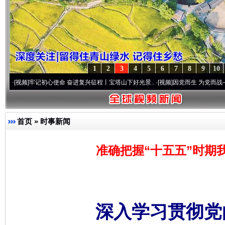
1
2
3
4
5
6
7
8
9
10
牢记初心使命 奋进复兴征程丨宝塔山下好光景..
·[视频]
因党而生 为党而战——百年“纪”
首页
»
时事新闻
准确把握“十五五”时期
深入学习贯彻党