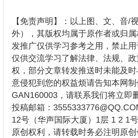
东山县通报“牛蛙产品抗生素超标问题”
法
【免责声明】：以上图、文、音/
外），其版权均属于原作者或归属
发推广仅供学习参考之用，禁止用
仅供交流学习了解法律、法规、政
权，部分文章转发推送时未能及时
意侵犯到您的权益烦请告知本网制作采编
千年窑火 生生不息
一
GAN160003，请联系我们将立即删
投稿邮箱：3555333776@QQ
12号（华声国际大厦）1层 1 2
原创权利，请转载时务必注明原创作