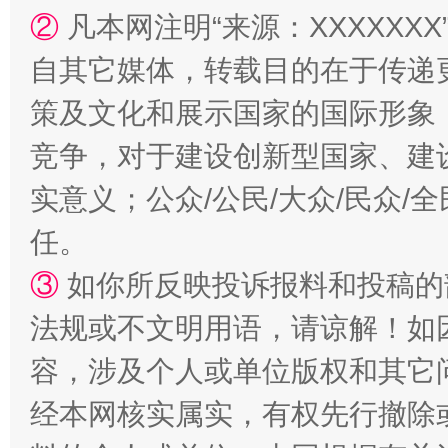
②
凡本网注明“来源：XXXXX
扯下公款旅游的“隐身衣”
如何以同
自其它媒体，转载目的在于传递
策及文化和展示国家的国际形象
竞争，对于建设创新型国家、建
实意义；公众/公民/大众/民众
任。
③
如你所反映投诉报料和投稿的
“蜀中异人”王建安的艺术幻境
法规或不文明用语，请谅解！如
容，涉及个人或单位版权和其它
经本网核实属实，有权先行撤除