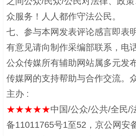
之间公众/民众/公民对法律、政
众服务！人人都作守法公民。
七、参与本网发表评论感言即表明
有意见请向制作采编部联系，电话：0
完善运行机制助力责任有效落实
一纸欠条
公众传媒所有辅助网站属多元发
传媒网的支持帮助与合作交流。
主办 :
★★★★★
中国/公众/公共/全民/
备11011765号1至52，京公网安备：
东山县通报“牛蛙产品抗生素超标问题”
法