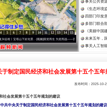
事关公共资
《生态环境监
读
四部门印发
多部门联合部
《美丽中国建
4
5
6
7
8
9
10
11
12
13
14
15
未来五年，
宝塔山下好光景..
·[视频]
因党而生 为党而战——百年“纪”事⑧加强纪律..
·[视频]
牢记初
事关人工智
关于制定国民经济和社会发展第十五个五年
发布时间：2025-10-
社会发展第十五个五年规划的建议
中共中央关于制定国民经济和社会发展第十五个五年规划的建