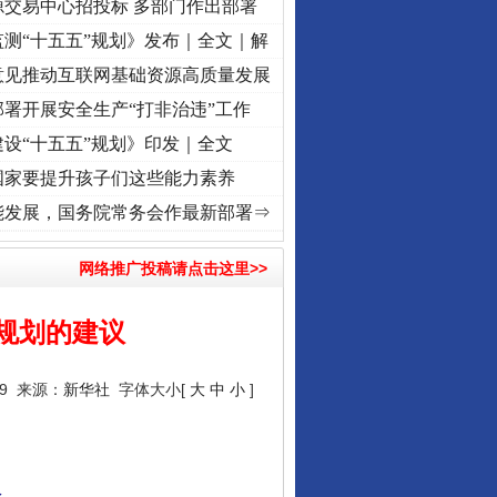
源交易中心招投标 多部门作出部署
测“十五五”规划》发布｜全文｜解
意见推动互联网基础资源高质量发展
署开展安全生产“打非治违”工作
设“十五五”规划》印发｜全文
国家要提升孩子们这些能力素养
心使命 奋进复兴征程丨“转折之城”激荡..
·[视频]
牢记初心使命 奋进复兴征程丨红船起航处
能发展，国务院常务会作最新部署⇒
网络推广投稿请点击这里>>
规划的建议
29 来源：
新华社
字体大小[
大
中
小
]
议