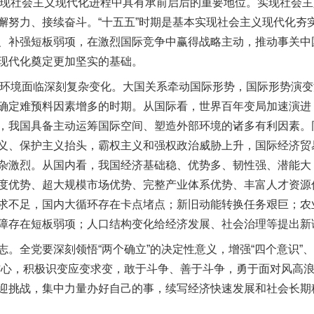
现社会主义现代化进程中具有承前启后的重要地位。实现社会主
懈努力、接续奋斗。“十五五”时期是基本实现社会主义现代化夯
、补强短板弱项，在激烈国际竞争中赢得战略主动，推动事关中
现代化奠定更加坚实的基础。
环境面临深刻复杂变化。大国关系牵动国际形势，国际形势演变
确定难预料因素增多的时期。从国际看，世界百年变局加速演进
，我国具备主动运筹国际空间、塑造外部环境的诸多有利因素。
义、保护主义抬头，霸权主义和强权政治威胁上升，国际经济贸
杂激烈。从国内看，我国经济基础稳、优势多、韧性强、潜能大
度优势、超大规模市场优势、完整产业体系优势、丰富人才资源
求不足，国内大循环存在卡点堵点；新旧动能转换任务艰巨；农
障存在短板弱项；人口结构变化给经济发展、社会治理等提出新
全党要深刻领悟“两个确立”的决定性意义，增强“四个意识”、坚
信心，积极识变应变求变，敢于斗争、善于斗争，勇于面对风高
迎挑战，集中力量办好自己的事，续写经济快速发展和社会长期