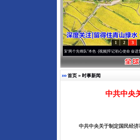
1
2
3
深刻改变雪域高原..
·[视频]
永葆“两个先锋队”本色
·[视频]
牢记初心使命 奋进复兴征程丨
首页
»
时事新闻
中共中央
中共中央关于制定国民经济和