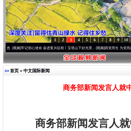
1
2
3
4
5
6
7
8
9
10
频]
牢记初心使命 奋进复兴征程丨宝塔山下好光景..
·[视频]
因党而生 为党而战——百年“
首页
»
中文国际新闻
商务部新闻发言人就
商务部新闻发言人就中