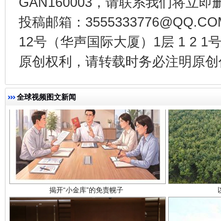
GAN160003，请联系我们将立即删
千年窑火 生生不息
一
投稿邮箱：3555333776@QQ
12号（华声国际大厦）1层 1 2
原创权利，请转载时务必注明原创作
全球视频图文新闻
揭开“小金库”的免责幌子