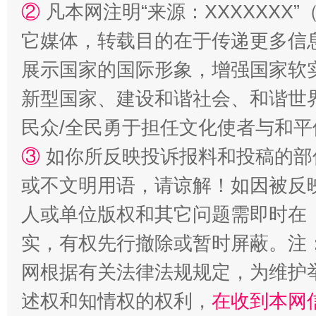
②
凡本网注明“来源：XXXXXX
它媒体，转载目的在于传递更多信
展示国家的国际形象，增强国家软
新型国家、建设和谐社会、和谐世界
民众/全民勇于担任文化使者与和
扯下公款旅游的“隐身衣”
如何以同
③
如你所反映投诉报料和投稿的部
或不文明用语，请谅解！如因被反
人或单位版权和其它问题需即时在
实，有权先行撤除或暂时屏蔽。注
网根据有关法律法规规定，为维护
述权和知情权的权利，
在收到本网