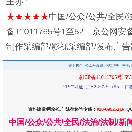
主办 :
★★★★★
中国/公众/公共/全民/
备11011765号1至52，京公网安备：
东山县通报“牛蛙产品抗生素超标问题”
法
制作采编部/影视采编部/发布广告
关于我们
|
公众采编部
|
法律声明
| 中国
京ICP备11011765号1至3
ICP许可证: 京B2-20251785
广
资料编辑/网络推广/法律咨询专线：
010-89525216
QQ
中国/公众/公共/全民/法治/法制/
千年窑火 生生不息
一