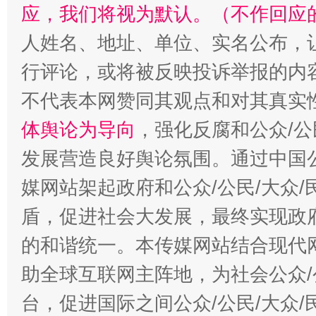
应，我们将视为默认。（不作回应
“蜀中异人”王建安的艺术幻境
人姓名、地址、单位、实名公布，让
行评论，或将被反映投诉举报的内
不代表本网赞同其观点和对其真实
体舆论为导向
，强化反腐和公众/公
发展营造良好舆论氛围。通过中国公
媒网站架起政府和公众/公民/大众
盾，促进社会大发展，最终实现政府
的和谐统一。本传媒网站结合现代
助全球互联网主阵地，为社会公众/
台，促进国际之间公众/公民/大众