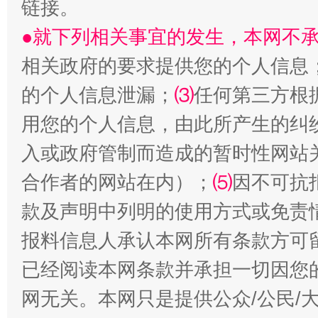
链接。
●就下列相关事宜的发生，本网不
受贿1.44亿！段成刚被判无期
从幼儿
相关政府的要求提供您的个人信息
的个人信息泄漏；
⑶
任何第三方根
用您的个人信息，由此所产生的纠
入或政府管制而造成的暂时性网站
合作者的网站在内）；
⑸
因不可抗
款及声明中列明的使用方式或免责
全民健身五年计划来了！等你上场
报料信息人承认本网所有条款方可
已经阅读本网条款并承担一切因您
网无关。本网只是提供公众/公民/