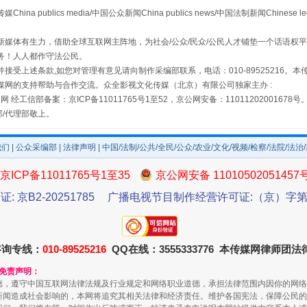
publics media/中国公众新闻China publics news/中国法制新闻Chinese l
媒体有生力，借助全球互联网主阵地，为社会/公众/民众/公民人才铺垫一个话语权平
务！人人都作守法公民。
接受上述条款,如您对管理有意见请向制作采编部联系，电话：010-89525216。
媒网的支持帮助与合作交流。众全影视文化传媒（北京）有限公司独家主办 :
网 经工信部备案：京ICP备11011765号1至52，京公网安备：11011202001678号
部/代理部敬上。
如何以同查同治破解风腐交织难题
我们
|
公众采编部
|
法律声明
| 中国/法制/公共/全民/公众/农业/文化/视频/检察/法院/法治
京ICP备11011765号1至35
京公网安备 11010502051457
证: 京B2-20251785
广播电视节目制作经营许可证:（京）字第3
咨询专线：
010-89525216
QQ在线：3555333776 本传媒网律师团
和免责声明：
德，遵守中国互联网法律法规及行业规定和网络职业道德，承担法律范围内因你的网络
新闻造成社会影响的，本网将追究其相关法律和经济责任。维护各国宪法，保障公民的