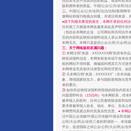
“蜀中异人”王建安的艺术幻境
信息若无意中涉及到您的权益，请及时联系
版权拥有者的权益。中国/公众/公共/全民/法
二、
中国/公众/公共/全民/法治/法制/
康网站和报刊电视台转载，并请注明来源，
●就下列相关事宜的发生，本网不承担任何法
任何第三方根据本网各服务条款及声明中所
（包括在本网的企业、公司网站和共同合作
言的内容和反映投诉报料信息人承认本网所
本网无关。本网只是提供公众/公民/大众/
三、关于网络版权权属问题：
①
本网注明“来源：XXXXXXX网”的所有
映投诉报料信息，本网有权发布或不发布在
权的网站不得转载、摘编或利用其它方式使用
本网将追究其相关法律责任和经济责任。如
②
凡本网注明“来源：XXXXXXX”（非
完善运行机制助力责任有效落
象，增强国家软实力，参与国际新闻舆论竞争
者的重任。
③
如你所反映投诉报料和投稿的部份内容未
问题需即时在
（15日内）
与本网联系，经本
被举报人的权利，任何公民都有陈述权和知
要求将被举报人姓名、地址、单位、实名公布
本网赞同其观点和对其真实性负责。
● 本
过中国公众传媒/中国公共传媒/中国全民传媒
公民/大众/民众/全民三者的和谐统一。本传
平台，促进国际之间公众/公民/大众/民众/