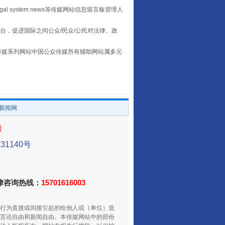
egal system news等传媒网站信息留言板管理人
台，促进国际之间公众/民众/公民对法律、政
本传媒系列网站中国公众传媒所有辅助网站属多元
。
养老服务师职业资格制度暂行规定
/新闻网
号
1140号
法律咨询热线：
15701616003
行为直接或间接引起的给他人或（单位）造
言论自由和新闻自由。本传媒网站中的部份