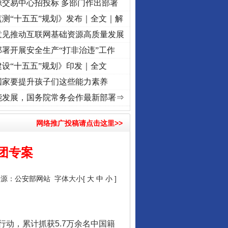
源交易中心招投标 多部门作出部署
测“十五五”规划》发布｜全文｜解
意见推动互联网基础资源高质量发展
署开展安全生产“打非治违”工作
让核能赋能千行百业
设“十五五”规划》印发｜全文
国家要提升孩子们这些能力素养
进复兴征程丨红船起航处 潮起..
·[视频]
一首歌的时间，读懂乐至的“诗与远方”
·[视频]
能发展，国务院常务会作最新部署⇒
网络推广投稿请点击这里>>
团专案
来源：
公安部网站
字体大小[
大
中
小
]
从数据变化看反腐深化
动，累计抓获5.7万余名中国籍