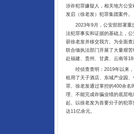
涉诈犯罪嫌疑人，相关地方公安
发启（徐老发）犯罪集团案件。
2023年9月，公安部部署重
法犯罪事实和证据的基础上，公安
获徐老发并移交我方。为全面查
联合缅执法部门开展了大量艰苦
赴福建、贵州、甘肃、云南等1
揭开“小金库”的免责幌子
经侦查查明：2019年以来，
租用了天子酒店、东城产业园、
罪。徐老发通过掌控的400余
理、不能完成诈骗业绩的底层电
起。以徐老发为首要分子的犯罪
达11亿余元。