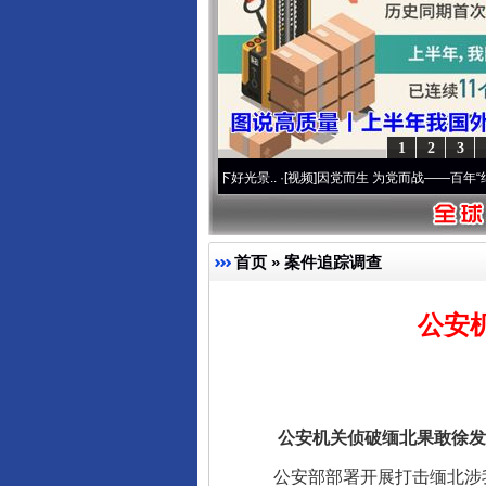
东山县通报“牛蛙产品抗生素超标问
1
2
3
心使命 奋进复兴征程丨宝塔山下好光景..
·[视频]
因党而生 为党而战——百年“纪”事⑧加
首页
»
案件追踪调查
公安
千年窑火 生生不息
公安机关侦破缅北果敢徐发启
公安部部署开展打击缅北涉我犯