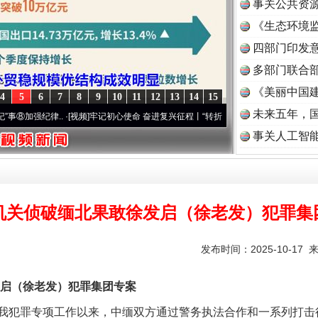
事关公共资
《生态环境监
读
四部门印发
多部门联合部
题”
法徽映军营 权益有保障
《美丽中国建
4
5
6
7
8
9
10
11
12
13
14
15
未来五年，
强纪律..
·[视频]
牢记初心使命 奋进复兴征程丨“转折之城”激荡..
·[视频]
牢记初心使命 奋
事关人工智
机关侦破缅北果敢徐发启（徐老发）犯罪集
发布时间：2025-10-17 
一批国家标准开始实施
（徐老发）犯罪集团专案
罪专项工作以来，中缅双方通过警务执法合作和一系列打击行