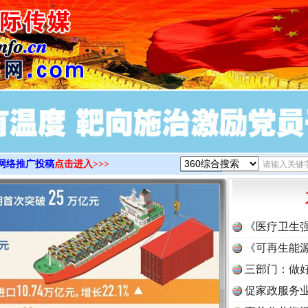
>
网络推广投稿
点击进入>>>
实
一纸欠条伤亲情 巡回调解促和解..
《医疗卫生
《可再生能源
三部门：做好
促家政服务业