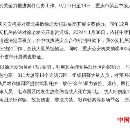
机关全力推进案件侦办工作。9月17日至19日，重庆市第五中
庆公安机关对缅北果敢徐老发犯罪集团开展专案侦办。同年12月
机关依法对徐老发公开悬赏通缉。2024年1月30日，依托中
清违法犯罪事实，在中缅执法安全合作机制框架下，我公安机关
细致的工作，查获大量关键物证。同时，重庆公安机关抽调300
8个省市开展调查取证。
以产业富民促振兴
以徐老发为首的犯罪集团，利用其在缅甸果敢地区的影响力，与
包包寨、311大厦等14个诈骗园区，组织招募大量人员，对我
名民兵对诈骗园区提供武装庇护，放任“金主”暴力管控、虐待、殴
诈人员，电诈园区内发生故意伤害致人死亡案1起、致人轻伤案
集团涉嫌诈骗、故意伤害、非法拘禁、敲诈勒索等多项罪名，涉及
中国