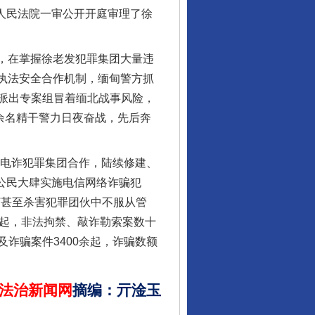
级人民法院一审公开开庭审理了徐
，在掌握徐老发犯罪集团大量违
缅执法安全合作机制，缅甸警方抓
派出专案组冒着缅北战事风险，
余名精干警力日夜奋战，先后奔
酒驾未被当场查获能处罚吗
电诈犯罪集团合作，陆续修建、
国公民大肆实施电信网络诈骗犯
打甚至杀害犯罪团伙中不服从管
1起，非法拘禁、敲诈勒索案数十
诈骗案件3400余起，诈骗数额
法治新闻网
摘编
：
亓淦玉