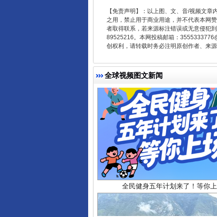
受贿1.44亿！段成刚被判无期
【免责声明】：以上图、文、音/视频文章
之用，禁止用于商业用途，并不代表本网赞
者取得联系，若来源标注错误或无意侵犯到您的
89525216。本网投稿邮箱：355533
创权利，请转载时务必注明原创作者、来源：
全球视频图文新闻
全民健身五年计划来了！等你上