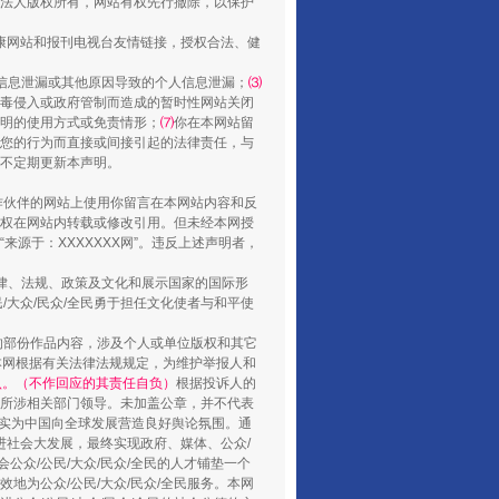
还老百姓一个明白家底
法人版权所有，网站有权先行撤除，以保护
健康网站和报刊电视台友情链接，授权合法、健
信息泄漏或其他原因导致的个人信息泄漏；
⑶
毒侵入或政府管制而造成的暂时性网站关闭
明的使用方式或免责情形；
⑺
你在本网站留
您的行为而直接或间接引起的法律责任，与
将不定期更新本声明。
合作伙伴的网站上使用你留言在本网站内容和反
权在网站内转载或修改引用。但未经本网授
源于：XXXXXXX网”。违反上述声明者，
法律、法规、政策及文化和展示国家的国际形
行业协会接连发公告
大众/民众/全民勇于担任文化使者与和平使
的部份作品内容，涉及个人或单位版权和其它
本网根据有关法律法规规定，为维护举报人和
认。（不作回应的其责任自负）
根据投诉人的
至所涉相关部门领导。未加盖公章，并不代表
督，实为中国向全球发展营造良好舆论氛围。通
促进社会大发展，最终实现政府、媒体、公众/
公众/公民/大众/民众/全民的人才铺垫一个
地为公众/公民/大众/民众/全民服务。本网