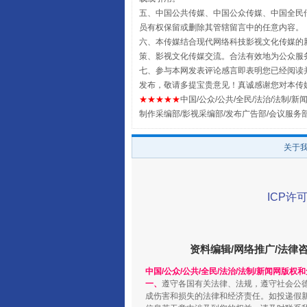
五、中国公共传媒、中国公众传媒、中国全民传媒China 
员有权保留或删除其管辖留言中的任意内容。
六、本传媒结合现代网络科技影视文化传媒的新
策、影视文化传媒交流。合法有效地为公众服
七、参与本网发表评论感言即表明您已经阅读并
发布，敬请多提宝贵意见！真诚感谢您对本传
★★★★★
中国/公众/公共/全民/法治/法制/新闻
制作采编部/影视采编部/发布广告部/会议服务
扯下公款旅游的“隐身衣”
关于
ICP许可
资料编辑/网络推广/法律
中国/公众/公共/全民/法治/法制/新闻网版权
一、
遵守各国有关法律、法规，遵守社会公
成伤害和损失的法律和经济责任。如投递假