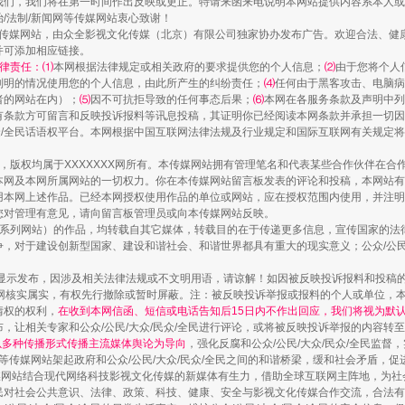
一颗心始终滚烫
我们，我们将在第一时间作出反映或更正。特请来函来电说明本网站提供内容系本人或
治/法制/新闻网等传媒网站衷心致谢！
新闻网等传媒网站，由众全影视文化传媒（北京）有限公司独家协办发布广告。欢迎合法、
并可添加相应链接。
律责任：⑴
本网根据法律规定或相关政府的要求提供您的个人信息；
⑵
由于您将个人
列明的情况使用您的个人信息，由此所产生的纠纷责任；
⑷
任何由于黑客攻击、电脑病
者的网站在内）；
⑸
因不可抗拒导致的任何事态后果；
⑹
本网在各服务条款及声明中列
有条款方可留言和反映投诉报料等讯息投稿，其证明你已经阅读本网条款并承担一切因
民众/全民话语权平台。本网根据中国互联网法律法规及行业规定和国际互联网有关规定
作品，版权均属于XXXXXXX网所有。本传媒网站拥有管理笔名和代表某些合作伙伴在
本网及本网所属网站的一切权力。你在本传媒网站留言板发表的评论和投稿，本网站有
本网上述作品。已经本网授权使用作品的单位或网站，应在授权范围内使用，并注明“来
您对管理有意见，请向留言板管理员或向本传媒网站反映。
本传媒系列网站）的作品，均转载自其它媒体，转载目的在于传递更多信息，宣传国家的
实
一纸欠条伤亲情 巡回调解促和解..
，对于建设创新型国家、建设和谐社会、和谐世界都具有重大的现实意义；公众/公民/
显示发布，因涉及相关法律法规或不文明用语，请谅解！如因被反映投诉报料和投稿
网核实属实，有权先行撤除或暂时屏蔽。注：被反映投诉举报或报料的个人或单位，
情权的权利，
在收到本网信函、短信或电话告知后15日内不作出回应，我们将视为默
，让相关专家和公众/公民/大众/民众/全民进行评论，或将被反映投诉举报的内容转
网以多种传播形式传播主流媒体舆论为导向
，强化反腐和公众/公民/大众/民众/全民监
等传媒网站架起政府和公众/公民/大众/民众/全民之间的和谐桥梁，缓和社会矛盾，
媒网站结合现代网络科技影视文化传媒的新媒体有生力，借助全球互联网主阵地，为社会
全民对社会公共意识、法律、政策、科技、健康、安全与影视文化传媒合作交流，合法有效