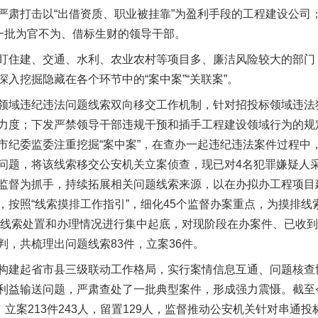
严肃打击以“出借资质、职业被挂靠”为盈利手段的工程建设公司
了一批为官不为、借标生财的领导干部。
住建、交通、水利、农业农村等项目多、廉洁风险较大的部门
入挖掘隐藏在各个环节中的“案中案”“关联案”。
域违纪违法问题线索双向移交工作机制，针对招投标领域违法
力度；下发严禁领导干部违规干预和插手工程建设领域行为的规
市纪委监委注重挖掘“案中案”，在查办一起违纪违法案件过程中
问题，将该线索移交公安机关立案侦查，现已对4名犯罪嫌疑人
监督为抓手，持续拓展相关问题线索来源，以在办拟办工程项目
，按照“线索摸排工作指引”，细化45个监督办案重点，为摸排
问题线索处置和办理情况进行集中起底，对现阶段在办案件、已收
，共梳理出问题线索83件，立案36件。
建起省市县三级联动工作格局，实行案情信息互通、问题核查
利益输送问题，严肃查处了一批典型案件，形成强力震慑。截至
立案213件243人，留置129人，监督推动公安机关针对串通投