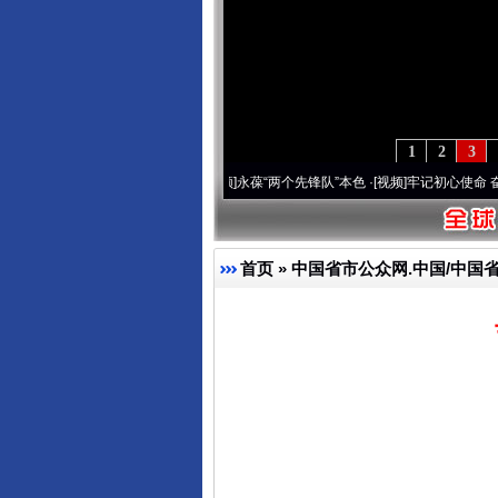
1
2
3
 深刻改变雪域高原..
·[视频]
永葆“两个先锋队”本色
·[视频]
牢记初心使命 奋进复兴征程
首页
»
中国省市公众网.中国/中国