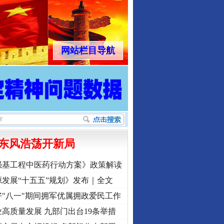
网站栏目导航
东风浩荡开新局
强基工程中医药行动方案》政策解读
发展“十五五”规划》发布｜全文
"八一"期间拥军优属拥政爱民工作
高质量发展 九部门出台19条举措