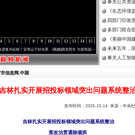
事关公共资
《生态环境监
读
四部门印发
多部门联合部
《美丽中国建
4
5
6
7
8
9
10
11
12
13
14
15
未来五年，
丨宝塔山下好光景..
·[视频]
因党而生 为党而战——百年“纪”事⑧加强纪律..
·[视频]
牢记
事关人工智
省市信息网.中国
吉林扎实开展招投标领域突出问题系统整
发布时间：2025-10-14 来源：
中央
吉林扎实开展招投标领域突出问题系统整治
查改治贯通除顽疾