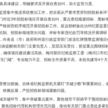
2条具体建议，明确要求其开展自查自纠，加大监管力度。
督集中推进系统整治工作，把全面从严要求贯穿到招投标各环
门对近3年招投标项目开展自查自纠，重点查找规避招标、围标
严格按照程序规范开展招投标工作。延边朝鲜族自治州纪委监委
机制、招投标领域突出问题、评标专家违纪处罚等情况开展调研
，向各县（市）政府和州直行政监管部门发送红牌预警监测项目
，约谈提醒相关部门主要负责人，层层压实责任，督促重点围绕招
督，确保项目建设廉洁高效。梅河新区纪检监察工委（梅河口市
“无门槛”、专业能力不足、招标文件质量不高、未批先建等4个方
治措施。吉林省纪检监察机关紧盯“关键少数”和重要岗位，
、铁腕反腐，严惩招投标领域腐败问题。
关键环节，集中突破重点案件。聚焦领导干部插手干预招投标问
题；聚焦招标代理机构管理失范问题，推动有关部门重点查处多家