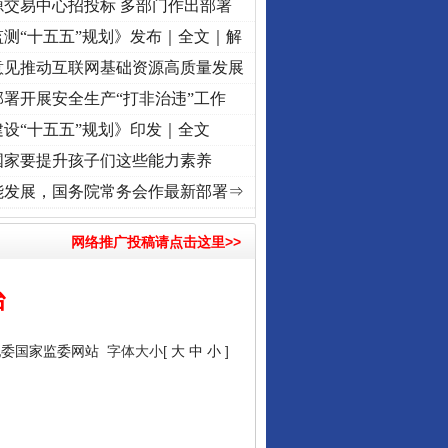
源交易中心招投标 多部门作出部署
测“十五五”规划》发布｜全文｜解
意见推动互联网基础资源高质量发展
署开展安全生产“打非治违”工作
设“十五五”规划》印发｜全文
国家要提升孩子们这些能力素养
初心使命 奋进复兴征程丨“转折之城”激荡..
·[视频]
牢记初心使命 奋进复兴征程丨红船起航
能发展，国务院常务会作最新部署⇒
网络推广投稿请点击这里>>
治
纪委国家监委网站
字体大小[
大
中
小
]