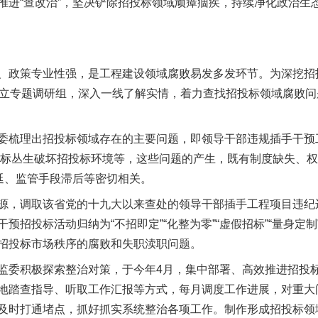
推进“查改治”，坚决铲除招投标领域顽瘴痼疾，持续净化政治生
策专业性强，是工程建设领域腐败易发多发环节。为深挖招投标
成立专题调研组，深入一线了解实情，着力查找招投标领域腐败
梳理出招投标领域存在的主要问题，即领导干部违规插手干预
围标串标丛生破坏招投标环境等，这些问题的产生，既有制度缺失、
蔓延、监管手段滞后等密切相关。
，调取该省党的十九大以来查处的领导干部插手工程项目违纪
预招投标活动归纳为“不招即定”“化整为零”“虚假招标”“量身定
招投标市场秩序的腐败和失职渎职问题。
委积极探索整治对策，于今年4月，集中部署、高效推进招投标
地踏查指导、听取工作汇报等方式，每月调度工作进展，对重大
及时打通堵点，抓好抓实系统整治各项工作。制作形成招投标领