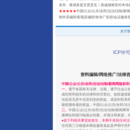
发布，敬请多提宝贵意见！真诚感谢您对本传
★★★★★
中国/公众/公共/全民/法治/法制/新闻
制作采编部/影视采编部/发布广告部/会议服务
关于
阿坝州三大球赛在茂县开幕
ICP许可
资料编辑/网络推广/法律
中国/公众/公共/全民/法治/法制/新闻网版权
一、
遵守各国有关法律、法规，遵守社会公
成伤害和损失的法律和经济责任。如投递假
信息若无意中涉及到您的权益，请及时联系
版权拥有者的权益。中国/公众/公共/全民/法
二、
中国/公众/公共/全民/法治/法制/
康网站和报刊电视台转载，并请注明来源，
●就下列相关事宜的发生，本网不承担任何法
任何第三方根据本网各服务条款及声明中所
国家大学科技园优化重塑工作