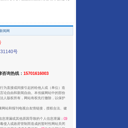
。
/新闻网
号
走走走！国家喊你健身啦
1140号
法律咨询热线：
15701616003
行为直接或间接引起的给他人或（单位）造
言论自由和新闻自由。本传媒网站中的部份
法人版权所有，网站有权先行撤除，以保护
健康网站和报刊电视台友情链接，授权合法、健
信息泄漏或其他原因导致的个人信息泄漏；
⑶
毒侵入或政府管制而造成的暂时性网站关闭
山西：不断增强治理腐败综合效能