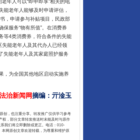
老年人可以“即申即享”相关的电
失能老年人能够及时申请评估，
诺书，申请参与补贴项目，民政部
保服务“物有所值”。在消费券
务等4类消费券，符合条件的失能
区失能老年人及其代办人已经领
减轻了失能老年人及其家庭照护服务
让核能赋能千行百业
果，为全国其他地区启动实施养
法治新闻网
摘编
：
亓淦玉
重原创，也注重分享。转发推广仅供学习参考
产权，部分文章转发推送时未能及时与原作
联系我们将立即删除或更正。电话：010-
2 1号。本网原创文章欢迎转载，为尊重和维护原