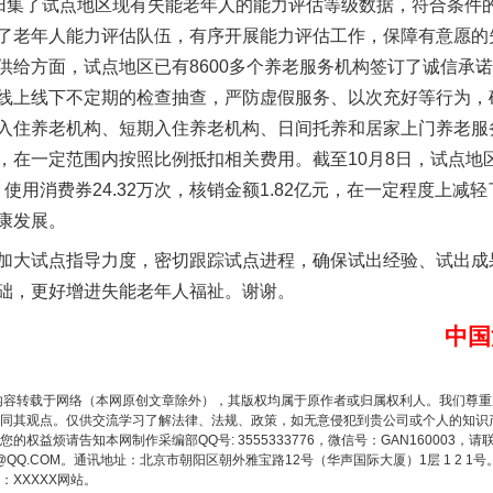
经归集了试点地区现有失能老年人的能力评估等级数据，符合条件的
了老年人能力评估队伍，有序开展能力评估工作，保障有意愿的
供给方面，试点地区已有8600多个养老服务机构签订了诚信承
线上线下不定期的检查抽查，严防虚假服务、以次充好等行为，确
入住养老机构、短期入住养老机构、日间托养和居家上门养老服
，在一定范围内按照比例抵扣相关费用。截至10月8日，试点地
，使用消费券24.32万次，核销金额1.82亿元，在一定程度上
题”
法徽映军营 权益有保障
康发展。
大试点指导力度，密切跟踪试点进程，确保试出经验、试出成
础，更好增进失能老年人福祉。谢谢。
中国
内容转载于网络（本网原创文章除外），其版权均属于原作者或归属权利人。我们尊
同其观点。仅供交流学习了解法律、法规、政策，如无意侵犯到贵公司或个人的知识
权益烦请告知本网制作采编部QQ号: 3555333776，微信号：GAN160003，请
3776@QQ.COM。通讯地址：北京市朝阳区朝外雅宝路12号（华声国际大厦）1层 1 
XXXXX网站。