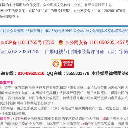
媒网的支持帮助与合作交流。众全影视文化传媒（北京）有限公司独家主办 :
网 经工信部备案：京ICP备11011765号1至52，京公网安备：11011202001678号
部/代理部敬上。
我们
|
公众采编部
|
法律声明
| 中国/法制/公共/全民/公众/农业/文化/视频/检察/法院/法治
京ICP备11011765号1至35
京公网安备 11010502051457
规模最大的光氢储一体化项目
证: 京B2-20251785
广播电视节目制作经营许可证:（京）字第3
咨询专线：
010-89525216
QQ在线：3555333776 本传媒网律师团
和免责声明：
德，遵守中国互联网法律法规及行业规定和网络职业道德，承担法律范围内因你的网络
新闻造成社会影响的，本网将追究其相关法律和经济责任。维护各国宪法，保障公民的
我们，我们将在第一时间作出反映或更正。特请来函来电说明本网站提供内容系本人或
治/法制/新闻网等传媒网站衷心致谢！
新闻网等传媒网站，由众全影视文化传媒（北京）有限公司独家协办发布广告。欢迎合法、
并可添加相应链接。
律责任：⑴
本网根据法律规定或相关政府的要求提供您的个人信息；
⑵
由于您将个人
列明的情况使用您的个人信息，由此所产生的纠纷责任；
⑷
任何由于黑客攻击、电脑病
镜头丨大暑三秋近