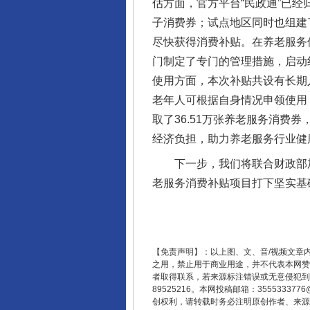
估方面，官方平台“民政通”已
子消费券；试点地区同时也组建
尽快获得消费补贴。在养老服务
门制定了专门的管理措施，启动
使用方面，本次补贴共设有长期
老年人可根据自身情况申领使用
取了36.51万张养老服务消费券
东山县通报“牛蛙产品抗生素超标问
经济负担，助力养老服务行业健
下一步，我们将联合财政部加
老服务消费补贴项目打下坚实基
【免责声明】：以上图、文、音/视频文章
之用，禁止用于商业用途，并不代表本网赞
者取得联系，若来源标注错误或无意侵犯到您的
89525216。本网投稿邮箱：355533
创权利，请转载时务必注明原创作者、来源：