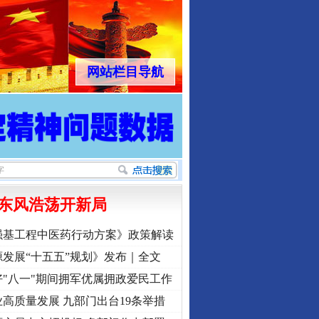
网站栏目导航
东风浩荡开新局
强基工程中医药行动方案》政策解读
发展“十五五”规划》发布｜全文
"八一"期间拥军优属拥政爱民工作
高质量发展 九部门出台19条举措