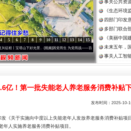
事关公共资
《生态环境监
读
四部门印发
多部门联合部
《美丽中国建
4
5
6
7
8
9
10
11
12
13
14
15
未来五年，
山下好光景..
·[视频]
因党而生 为党而战——百年“纪”事⑧加强纪律..
·[视频]
牢记初心使
事关人工智
1.6亿！第一批失能老人养老服务消费补贴
发布时间：2025-10-
发《关于实施向中度以上失能老年人发放养老服务消费补贴项目
老年人实施养老服务消费补贴项目。