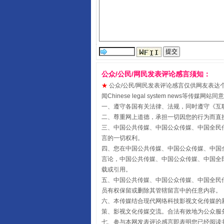
受贿1.44亿！段成刚被判无期
公众/公民/网民发表评论感言须知：
★
公众/公民/网民发表评论感言仅供网友表达个人看法
闻Chinese legal system new
一、遵守各国有关法律、法规，同时遵守《
互
二、尊重网上道德，承担一切因您的行为而直
三、中国公共传媒、中国公众传媒、中国全民传媒China 
言的一切权利。
四、您在中国公共传媒、中国公众传媒、中国全民传媒Chin
言论，中国公共传媒、中国公众传媒、中国全民传媒China
载或引用。
全民健身五年计划来了！等你上
五、中国公共传媒、中国公众传媒、中国全民传媒China 
员有权保留或删除其管辖留言中的任意内容。
六、本传媒结合现代网络科技影视文化传媒的新
策、影视文化传媒交流。合法有效地为公众服
七、参与本网发表评论感言即表明您已经阅读并