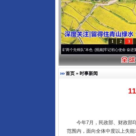
1
2
3
改变雪域高原..
·[视频]
永葆“两个先锋队”本色
·[视频]
牢记初心使命 奋进复兴征程丨宝塔
首页
»
时事新闻
1
今年7月，民政部、财政部印
范围内，面向全体中度以上失能