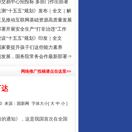
源交易中心招投标 多部门作出部署
测“十五五”规划》发布｜全文｜解
意见推动互联网基础资源高质量发展
署开展安全生产“打非治违”工作
设“十五五”规划》印发｜全文
国家要提升孩子们这些能力素养
命 奋进复兴征程丨“转折之城”激荡..
·[视频]
牢记初心使命 奋进复兴征程丨红船起航处 潮
能发展，国务院常务会作最新部署⇒
网络推广投稿请点击这里>>
下达
10 来源：
国新网
字体大小[
大
中
小
]
的通知》，这是我国首次在全国