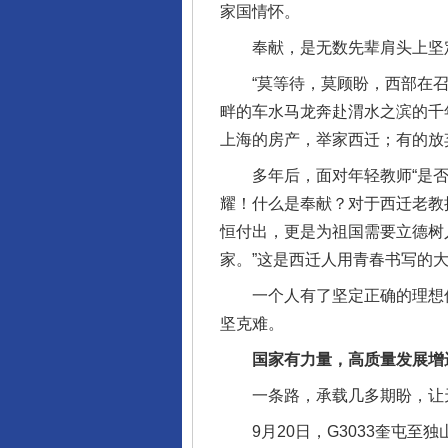
家国情怀。
奉献，是无数先辈肩头上坚
“莫等待，莫顾盼，西部在召唤
畔的车水马龙奔赴渭水之滨的千
上海的房产，举家西迁；有的放
多年后，面对年轻教师“是否后
耀！什么是奉献？对于西迁老教
恒付出，更是为祖国需要立德树
家。”这是西迁人用青春书写的
一个人有了坚定正确的理想信
坚克难。
国家有力量，高质量发展增
一条路，承载几多期盼，让
9月20日，G3033奎屯至