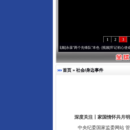
1
2
3
周年 深刻改变雪域高原..
·[视频]
永葆“两个先锋队”本色
·[视频]
牢记初心使命 奋进复兴
首页
»
社会/身边事件
深度关注丨家国情怀共月明
中央纪委国家监委网站 管