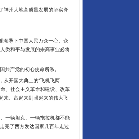
了神州大地高质量发展的坚实脊
产党领导下中国人民万众一心、众
！人类和平与发展的崇高事业必将
中国共产党的初心使命所系。
从开国大典上的“飞机飞两
革命、社会主义革命和建设、改革
起来、富起来到强起来的伟大飞
、一辆坦克、一辆拖拉机都不能
行业协会接连发公告
时间走完了西方发达国家几百年走过