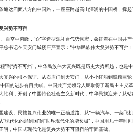
通达四面八方的中国路，一座座跨越高山深涧的中国桥，撑起
复兴势不可挡
场。自空中俯瞰，“众”字造型观礼台气势恢宏，象征着在中国共
平总书记在天安门城楼庄严宣示：“中华民族伟大复兴势不可挡
”到“势不可挡”，中华民族伟大复兴既是历史大势所趋，也是
复兴的根本保证。从石库门到天安门，从小小红船到巍巍巨轮，
，中国的进步有目共睹。中国共产党领导人民取得了新民主主义
大胜利，开创了中国特色社会主义新时代，中华民族迎来了从站
。
建设、民族复兴伟业的唯一正确道路。从“一辆汽车、一架飞机
实
一纸欠条伤亲情 巡回调解促和解..
，从“现代化的迟到国”到“世界现代化的增长极”，中国用几十年
证明，中国式现代化是复兴大势不可阻挡的牢固基础。