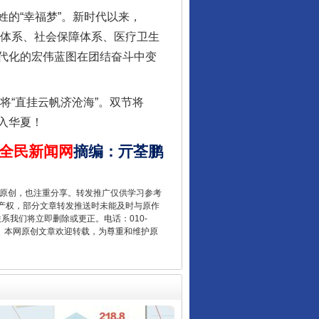
的“幸福梦”。新时代以来，
育体系、社会保障体系、医疗卫生
代化的宏伟蓝图在团结奋斗中变
将“直挂云帆济沧海”。双节将
入华夏！
让核能赋能千行百业
全民新闻网
摘编
：
亓荃鹏
重原创，也注重分享。转发推广仅供学习参考
产权，部分文章转发推送时未能及时与原作
联系我们将立即删除或更正。电话：010-
2 1号。本网原创文章欢迎转载，为尊重和维护原