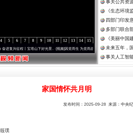
事关公共资
《生态环境监
读
四部门印发
多部门联合部
《美丽中国建
4
5
6
7
8
9
10
11
12
13
14
15
未来五年，
征程丨宝塔山下好光景..
·[视频]
因党而生 为党而战——百年“纪”事⑧加强纪律..
·[视频]
事关人工智
家国情怀共月明
发布时间：2025-09-28 来源：
中央
筱璞