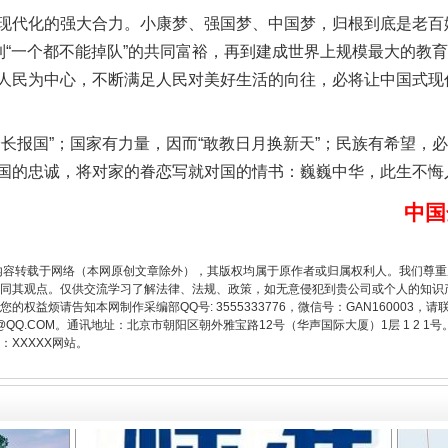
化的强大合力。小康梦、强国梦、中国梦，归根到底是老百姓
，到“一个都不能掉队”的共同富裕，再到建成世界上规模最大的教
人民为中心，不断满足人民对美好生活的向往，必将让中国式现
报国”；国家有力量，因而“敢教日月换新天”；民族有希望，必
国的忠诚，将对家的眷恋写就对国的情书：巍巍中华，此生不悔
题”
法徽映军营 权益有保障
中国
内容转载于网络（本网原创文章除外），其版权均属于原作者或归属权利人。我们尊
同其观点。仅供交流学习了解法律、法规、政策，如无意侵犯到贵公司或个人的知识
权益烦请告知本网制作采编部QQ号: 3555333776，微信号：GAN160003，请
3776@QQ.COM。通讯地址：北京市朝阳区朝外雅宝路12号（华声国际大厦）1层 1 
XXXXX网站。