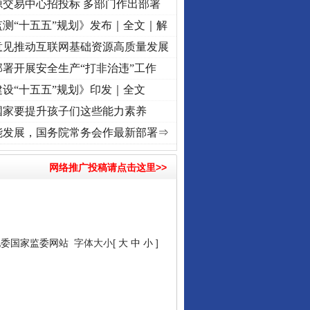
源交易中心招投标 多部门作出部署
测“十五五”规划》发布｜全文｜解
意见推动互联网基础资源高质量发展
署开展安全生产“打非治违”工作
设“十五五”规划》印发｜全文
国家要提升孩子们这些能力素养
牢记初心使命 奋进复兴征程丨“转折之城”激荡..
·[视频]
牢记初心使命 奋进复兴征程丨红船
能发展，国务院常务会作最新部署⇒
网络推广投稿请点击这里>>
纪委国家监委网站
字体大小[
大
中
小
]