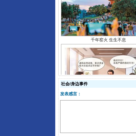
千年窑火 生生不息
社会/身边事件
揭开“小金库”的免责幌子
发表感言：