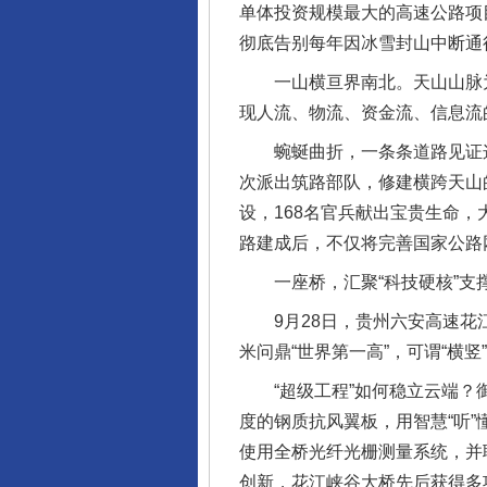
单体投资规模最大的高速公路项目
彻底告别每年因冰雪封山中断通
一山横亘界南北。天山山脉为
现人流、物流、资金流、信息流
蜿蜒曲折，一条条道路见证这里
次派出筑路部队，修建横跨天山的
设，168名官兵献出宝贵生命，
路建成后，不仅将完善国家公路
一座桥，汇聚“科技硬核”支撑
9月28日，贵州六安高速花江峡
米问鼎“世界第一高”，可谓“横
“超级工程”如何稳立云端？御
度的钢质抗风翼板，用智慧“听”
使用全桥光纤光栅测量系统，并
创新，花江峡谷大桥先后获得多