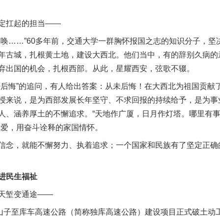
定扛起的担当——
……”60多年前，交通大学一群胸怀报国之志的知识分子，坚
年古城，扎根黄土地，建设大西北。他们当中，有的辞别久病的
弃出国的机会，扎根西部。从此，星耀西安，弦歌不辍。
悔”的追问，有人给出答案：从未后悔！在大西北为祖国贡献
授来说，是为西部发展长年坚守、不求回报的持续给予，是为事
人、涵养厚土的不懈追求。“天地作广厦，日月作灯塔。哪里有
大爱，用奋斗诠释的家国情怀。
念，就能不懈努力、执着追求；一个国家和民族有了坚定正确
进民生福祉
天堑变通途——
独山子至库车高速公路（简称独库高速公路）建设项目正式破土动