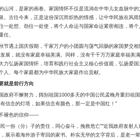
山河，是家的画卷。家国情怀不仅是流淌在中华儿女血脉中的
泉。古往今来，正是这份深沉而炽热的情感，让中华民族在风雨
往一处想、劲往一处使，将个人命运与国家命运紧密相连，将个
重任。
节遇上国庆假期，千家万户的小团圆与荡气回肠的家国梦交相
荣发展，就没有家庭幸福美满。同样，没有千千万万家庭幸福美满
大力弘扬家国情怀，培育和践行社会主义核心价值观，弘扬爱国
个人、每个家庭都为中华民族大家庭作出贡献。
要就是前行方向
府不懈努力，阔别祖国1000多天的中国公民孟晚舟重归祖国
就有信念的灯塔，如果信念有颜色，那一定是中国红！”
不褪色的信仰——
一份（分）子的责任，同心奋斗，挽救危亡”“近我政府发射人
馆，展示着海外游子寄回的家书。朴实无华的文字背后，是老一