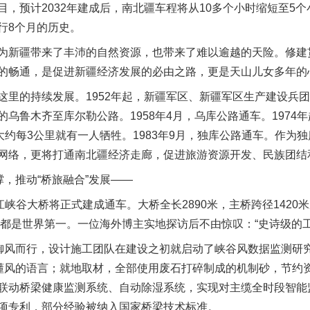
，预计2032年建成后，南北疆车程将从10多个小时缩短至5
行8个月的历史。
新疆带来了丰沛的自然资源，也带来了难以逾越的天险。修建
的畅通，是促进新疆经济发展的必由之路，更是天山儿女多年的
的持续发展。1952年起，新疆军区、新疆军区生产建设兵团
乌鲁木齐至库尔勒公路。1958年4月，乌库公路通车。1974
大约每3公里就有一人牺牲。1983年9月，独库公路通车。作为独
网络，更将打通南北疆经济走廊，促进旅游资源开发、民族团结
，推动“桥旅融合”发展——
谷大桥将正式建成通车。大桥全长2890米，主桥跨径1420米成
竖”都是世界第一。一位海外博主实地探访后不由惊叹：“史诗级的工
风而行，设计施工团队在建设之初就启动了峡谷风数据监测研
懂风的语言；就地取材，全部使用废石打碎制成的机制砂，节约资
联动桥梁健康监测系统、自动除湿系统，实现对主缆全时段智能
项专利，部分经验被纳入国家桥梁技术标准。