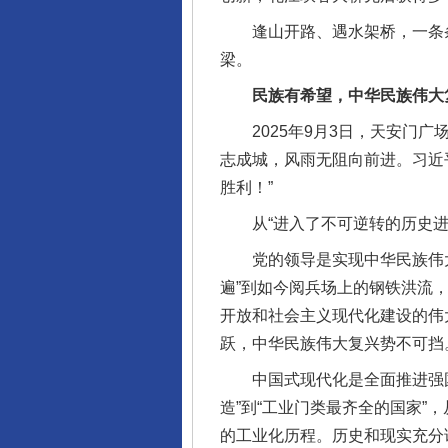
逢山开路、遇水架桥，一条条
梁。
民族有希望，中华民族伟大
2025年9月3日，天安门广
志成城，风雨无阻向前进。习近
胜利！”
从“进入了不可逆转的历史进程
党的领导是实现中华民族伟大
遍”到如今阅兵场上的钢铁洪流
开放和社会主义现代化建设的伟
跃，中华民族伟大复兴势不可挡
中国式现代化是全面推进强国
完善运行机制助力责任有效落
造”到“工业门类最齐全的国家”
的工业化历程。历史和现实充分