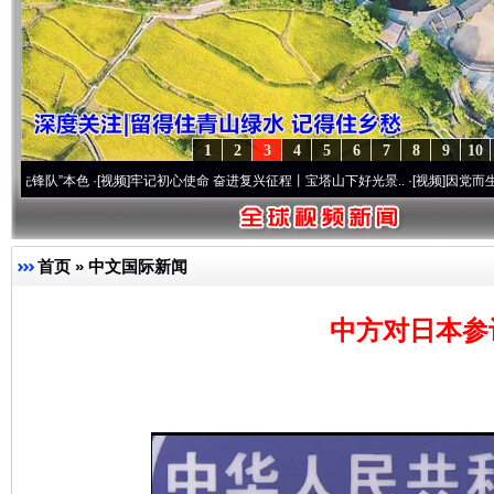
1
2
3
4
5
6
7
8
9
10
本色
·[视频]
牢记初心使命 奋进复兴征程丨宝塔山下好光景..
·[视频]
因党而生 为党而战—
首页
»
中文国际新闻
中方对日本参