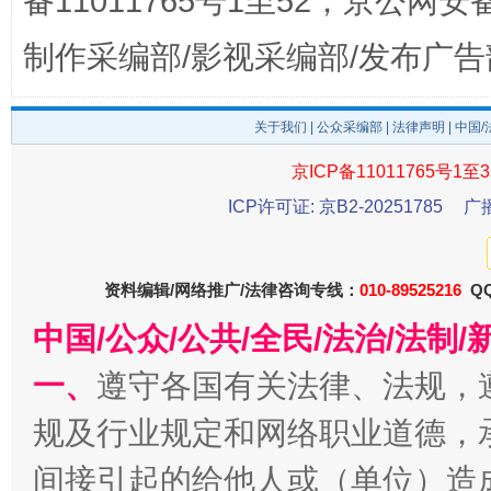
备11011765号1至52，京公网安备：
制作采编部/影视采编部/发布广告
关于我们
|
公众采编部
|
法律声明
| 中国
东山县通报“牛蛙产品抗生素超标问题”
法
京ICP备11011765号1至3
ICP许可证: 京B2-20251785
广
资料编辑/网络推广/法律咨询专线：
010-89525216
QQ
中国/公众/公共/全民/法治/法
一、
遵守各国有关法律、法规，
规及行业规定和网络职业道德，
千年窑火 生生不息
一
间接引起的给他人或（单位）造