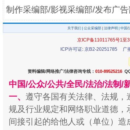
制作采编部/影视采编部/发布广告
关于我们
|
公众采编部
|
法律声明
| 中国
东山县通报“牛蛙产品抗生素超标问题”
法
京ICP备11011765号1至3
ICP许可证: 京B2-20251785
广
资料编辑/网络推广/法律咨询专线：
010-89525216
QQ
中国/公众/公共/全民/法治/法
一、
遵守各国有关法律、法规，
规及行业规定和网络职业道德，
千年窑火 生生不息
一
间接引起的给他人或（单位）造