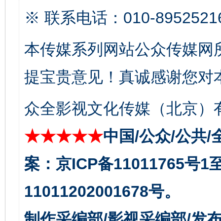
※ 联系电话：010-8952521
本传媒系列网站公众传媒网
提宝贵意见！真诚感谢您对
东山县通报“牛蛙产品抗生素超标问题”
法
众全影视文化传媒（北京）有
★★★★★
中国/公众/公共/
案：京ICP备11011765号
11011202001678号。
千年窑火 生生不息
一
制作采编部/影视采编部/发