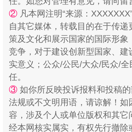
任。如您对管理有意见，请向留
②
凡本网注明“来源：XXXXX
自其它媒体，转载目的在于传递
策及文化和展示国家的国际形象
竞争，对于建设创新型国家、建
扯下公款旅游的“隐身衣”
如何以同
实意义；公众/公民/大众/民众
任。
③
如你所反映投诉报料和投稿的
法规或不文明用语，请谅解！如
容，涉及个人或单位版权和其它
经本网核实属实，有权先行撤除
“蜀中异人”王建安的艺术幻境