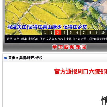
1
2
3
4
5
6
7
8
9
10
本色
·[视频]
牢记初心使命 奋进复兴征程丨宝塔山下好光景..
·[视频]
因党而生 为党而战—
首页
»
舆情/呼声/维权
官方通报周口六院邵