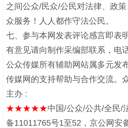
之间公众/民众/公民对法律、政
“蜀中异人”王建安的艺术幻境
众服务！人人都作守法公民。
七、参与本网发表评论感言即表明
有意见请向制作采编部联系，电话：0
公众传媒所有辅助网站属多元发
传媒网的支持帮助与合作交流。
完善运行机制助力责任有效落实
一纸欠条
主办 :
★★★★★
中国/公众/公共/全民/
备11011765号1至52，京公网安备：