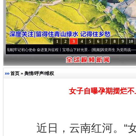
1
2
3
4
5
6
7
8
9
10
记初心使命 奋进复兴征程丨宝塔山下好光景..
·[视频]
因党而生 为党而战——百年“纪”事
首页
»
舆情/呼声/维权
女子自曝孕期摆烂不
近日，云南红河。“女