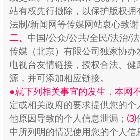
站有权先行撤除，以保护版权拥有者
法制/新闻网等传媒网站衷心致谢
二、
中国/公众/公共/全民/法治
受贿1.44亿！段成刚被判无期
从幼儿
传媒（北京）有限公司独家协办
电视台友情链接，授权合法、健
源，并可添加相应链接。
●就下列相关事宜的发生，本网
定或相关政府的要求提供您的个
他原因导致的个人信息泄漏；
⑶
中所列明的情况使用您的个人信
全民健身五年计划来了！等你上场