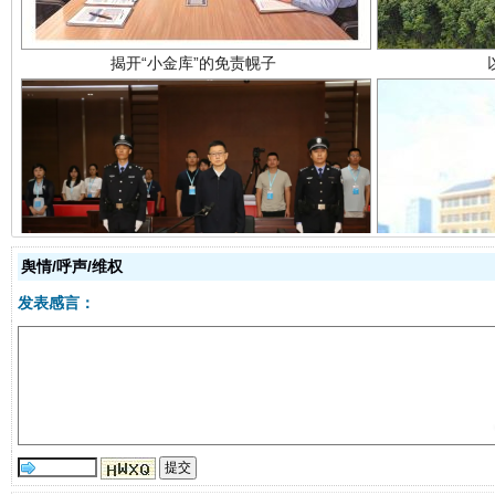
受贿1.44亿！段成刚被判无期
从幼儿
舆情/呼声/维权
发表感言：