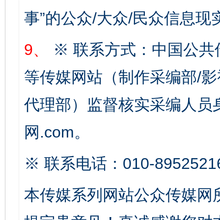
完善运行机制助力责任有效落实
一纸欠条
事”的公众/大众/民众信息现
9、
※ 联系方式：中国公共
等传媒网站（制作采编部/影
代理部）监督核实采编人员身
网.com。
东山县通报“牛蛙产品抗生素超标问题”
法
※ 联系电话：010-8952521
本传媒系列网站公众传媒网