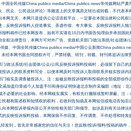
媒China publics media/China publics news等传媒网
众、民众、公民说法评论》等频道上的文章属原文转出或转载，不代表本
与本网无关。本网只是提供公众话语权平台，一定要在本国法律和公民权
述，反映投诉报料人捏造事实、弄虚作假、夸大事实、反映投诉报料人独
诉报料稿件已经本网发布，如有不实请在15日内书面告知理由并承担因此
全权法律责任，本网方可对外广告。党政机关部门/政法系统/社会团体/公
让核能赋能千行百业
全民传媒China publics media/中国公众新闻China publics new
家版权。未经本网书面合同授权许可，严禁转载、转刊，转载、转刊将追诉法律
门/政法系统/社会团体/公众/公民反映投诉报料投稿时，必须留下自己
被投诉人的联系资料写全，以便本网及时与投诉人取得联系并核实投诉内
部门核实及调查被投诉人。注：如被反映投诉报料和投稿的全部或部份作
面文函加盖印章或个人加盖手印和身份证明快递北京制作采编部（地址：北
避免造成不必要的社会影响。经本网核实属实，有权先行撤除或暂时屏蔽。注
公民都有陈述权和知情权的权利，在收到告知函及本网短信或电话告知后1
人向本网投诉举报内容公开并转给相关部门和领导。如涉及到有关法律法
式的反映投诉报料投稿，本网保留不作回复、不作调查、不作处理和转发
从数据变化看反腐深化
稿已经发到，首先非常感谢您的信任与关注！您反映/投诉/报料/投稿的稿