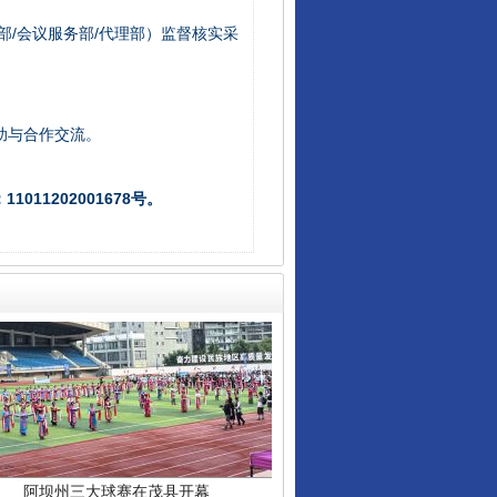
部/会议服务部/代理部）监督核实采
全民健身五年计划来了！等你上场
助与合作交流。
011202001678号。
阿坝州三大球赛在茂县开幕