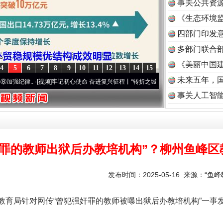
事关公共资
《生态环境监
读
四部门印发
多部门联合部
《美丽中国建
4
5
6
7
8
9
10
11
12
13
14
15
未来五年，
.
·[视频]
牢记初心使命 奋进复兴征程丨“转折之城”激荡..
·[视频]
牢记初心使命 奋进复兴
事关人工智
奸罪的教师出狱后办教培机构”？柳州鱼峰区
发布时间：2025-05-16 来源：
“鱼
育局针对网传“曾犯强奸罪的教师被曝出狱后办教培机构”一事