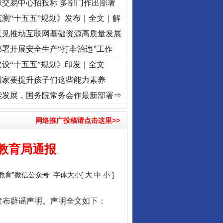
源交易中心招投标 多部门作出部署
测“十五五”规划》发布｜全文｜解
意见推动互联网基础资源高质量发展
署开展安全生产“打非治违”工作
设“十五五”规划》印发｜全文
国家要提升孩子们这些能力素养
征程丨红船起航处 潮起..
·[视频]
一首歌的时间，读懂乐至的“诗与远方”
·[视频]
从《水浒
能发展，国务院常务会作最新部署⇒
网络推广投稿请点击这里>>
教育局通报
峰教育”微信公众号
字体大小[
大
中
小
]
发布辟谣声明。声明全文如下：