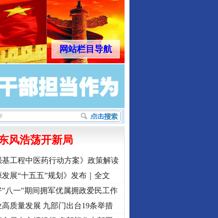
网站栏目导航
东风浩荡开新局
强基工程中医药行动方案》政策解读
发展“十五五”规划》发布｜全文
"八一"期间拥军优属拥政爱民工作
高质量发展 九部门出台19条举措