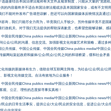
选题要结合本国法律法规和有关文件及规章制度，只能从大量的“党政机关部
您提供的内容最终并不适合本国法律法规或涉及本国国家安全，或有不文明
我们不能对外发布广告请您谅解，您还可以向国家级媒体反映情况及通过
律咨询，我们只能尽全力而为，毕竟我们人手较少。另外传媒毕竟不是国
级行政机关。对于我们无法提供的帮助深表歉意，也希望您能够谅解。感
hina publics media/中国公众新闻China publics news/中国法制
之间公众/公民的沟通、信息交流。加强影视文化传媒艺术和策略，通过多
、中国公众传媒、中国全民传媒China publics media/中国公众新闻Chi
tem news等传媒网站架起政府和媒体/公众/民众/公民之间的和谐桥梁，缓和
酒驾未被当场查获能处罚吗
化传媒的新媒体有生力，借助全球互联网主阵地，为社会/公众/民众/公
策、影视文化传媒交流。合法有效地为公众服务！
hina publics media/中国公众新闻China publics news/中国法制
以客观、公正、理性的态度探寻事实真相！
hina publics media/中国公众新闻China publics news/中国法制
众/民众的日常生活事实，提供公众/大众/民众的安全信息，促进公众/大众
众/民众信息现实。