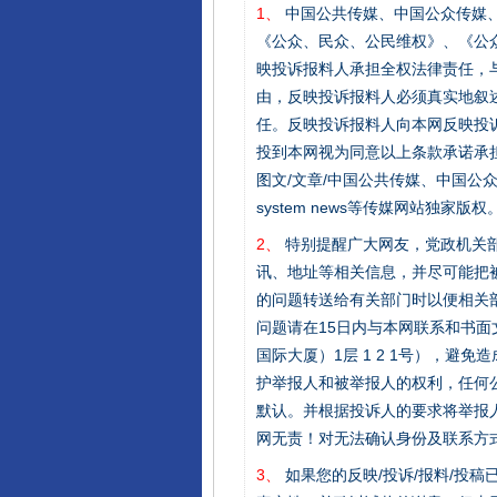
1、
中国公共传媒、中国公众传媒、中国全民传
《公众、民众、公民维权》、《公
映投诉报料人承担全权法律责任，
由，反映投诉报料人必须真实地叙
任。反映投诉报料人向本网反映投
投到本网视为同意以上条款承诺承担
法徽映军营 权益有保障
图文/文章/中国公共传媒、中国公众传媒、中国
system news等传媒网站独
2、
特别提醒广大网友，党政机关部
讯、地址等相关信息，并尽可能把
的问题转送给有关部门时以便相关
问题请在15日内与本网联系和书
国际大厦）1层 1 2 1号），
护举报人和被举报人的权利，任何
默认。并根据投诉人的要求将举报
网无责！对无法确认身份及联系方
一批国家标准开始实施
3、
如果您的反映/投诉/报料/投