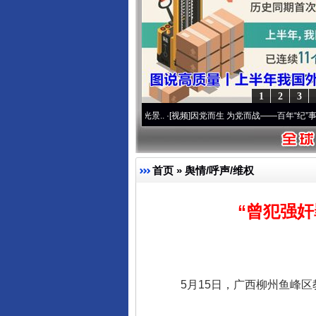
1
2
3
奋进复兴征程丨宝塔山下好光景..
·[视频]
因党而生 为党而战——百年“纪”事⑧加强纪律.
首页
»
舆情/呼声/维权
“曾犯强
5月15日，广西柳州鱼峰区教