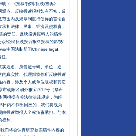
站严肃声明： 《投稿/报料/反映/投诉》、
网观点。反映投诉报料如有不实，反
法范围内及规章制度行使你的言论自
立承担法律、民事、经济及侵权责
稿的责任。反映投诉报料人的稿件
众/公民反映投诉报料投稿的影视/
千年窑火 生生不息
s/中国法制新闻Chinese legal
责任。
的真实姓名、身份证号码、单位、通
容的真实性。代理部将你所反映投诉
品内容，涉及个人或单位版权和其它
京市朝阳区朝外雅宝路12号（华声
：本网根据有关法律法规规定，为维
5日内不作出回应的，我们将视为
规由投诉举报人全权负责承担。与本
的权利。
揭开“小金库”的免责幌子
件，我们将会认真研究核实稿件内容的