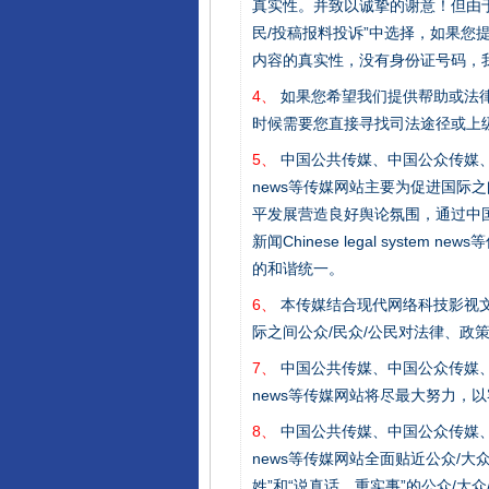
真实性。并致以诚挚的谢意！但由于
民/投稿报料投诉”中选择，如果
内容的真实性，没有身份证号码，
4、
如果您希望我们提供帮助或法
时候需要您直接寻找司法途径或上
5、
中国公共传媒、中国公众传媒、中国全民传媒C
news等传媒网站主要为促进国际
平发展营造良好舆论氛围，通过中国公共传媒
新闻Chinese legal sys
以产业富民促振兴
的和谐统一。
6、
本传媒结合现代网络科技影视文
际之间公众/民众/公民对法律、政
7、
中国公共传媒、中国公众传媒、中国全民传媒C
news等传媒网站将尽最大努力，
8、
中国公共传媒、中国公众传媒、中国全民传媒C
news等传媒网站全面贴近公众/大
姓”和“说真话、重实事”的公众/大