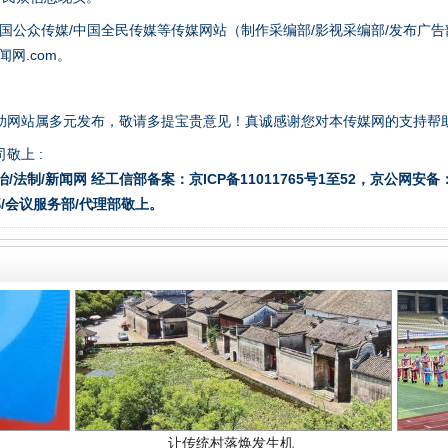
国公众传媒/中国全民传媒等传媒网站（制作采编部/影视采编部/发布广告
网.com。
“后车司机肯定在骂我”
助网站属多元发布，敬请多提宝贵意见！真诚感谢您对本传媒网的支持帮
敬上 :
治/法制/新闻网 经工信部备案：京ICP备11011765号1至52，京公网安备：11
/会议服务部/代理部敬上。
让传统村落焕发生机