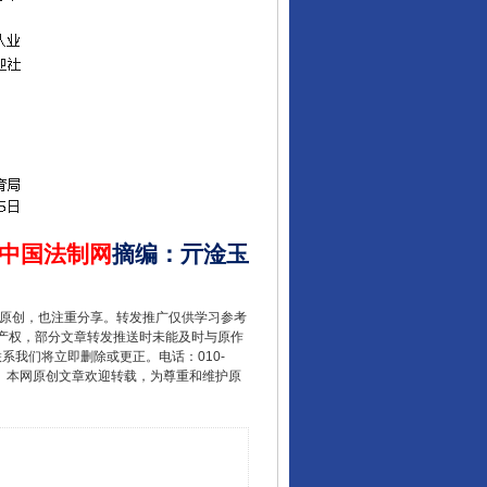
中国法制网
摘编
：
亓淦玉
重原创，也注重分享。转发推广仅供学习参考
产权，部分文章转发推送时未能及时与原作
联系我们将立即删除或更正。电话：010-
东山县通报“牛蛙产品抗生素超标问题”
2 1号。本网原创文章欢迎转载，为尊重和维护原