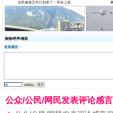
阿坝州三大球赛在茂县开幕
规模最
舆情/呼声/维权
发表感言：
公众/公民/网民发表评论感
国家大学科技园优化重塑工作