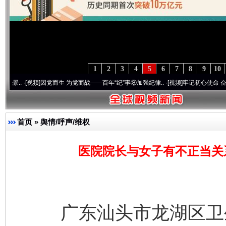
1
2
3
4
5
6
7
8
9
10
视频]
因党而生 为党而战——百年“纪”事⑧加强纪律..
·[视频]
牢记初心使命 奋进复兴征程丨
首页
»
舆情/呼声/维权
医院院长与女子有不正当关
广东汕头市龙湖区卫生