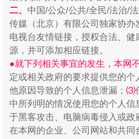
二、
中国/公众/公共/全民/法治
传媒（北京）有限公司独家协办
阿坝州三大球赛在茂县开幕
规模最
电视台友情链接，授权合法、健
源，并可添加相应链接。
●就下列相关事宜的发生，本网
定或相关政府的要求提供您的个
他原因导致的个人信息泄漏；
⑶
中所列明的情况使用您的个人信
于黑客攻击、电脑病毒侵入或政
国家大学科技园优化重塑工作
在本网的企业、公司网站和共同